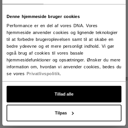
FIND I BUTIK
Denne hjemmeside bruger cookies
Performance er en del af vores DNA. Vores
Leveringsvilkår
Gratis retur
hjemmeside anvender cookies og lignende teknologier
til at forbedre brugeroplevelsen samt til at skabe en
bedre ydeevne og et mere personligt indhold. Vi gør
ÅBN SOCIALE D
også brug af cookies til vores basale
hjemmesidefunktioner og opsætninger. Ønsker du mere
information om, hvordan vi anvender cookies, bedes du
se vores
Privatlivspolitik
.
PRODUKTBILLEDER
SPECIFIKATIONER
ANME
Tillad alle
SPECIFIKATIONER
ID
TSS51A-AD
Tilpas
AGE GROUP
Adult