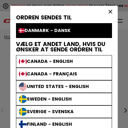
Pause the horizontal scroll animation.
E LEVERINGER
FRI FRAGT OVER 1600KR
GRATIS RETUR
30 DAGES ÅBENT KØB
HUR
Hurtige leveringer
Fri fragt over 1600kr
Gratis retur
30 da
×
ORDREN SENDES TIL
0
DA
DANMARK - DANSK
Home
Klæder
VÆLG ET ANDET LAND, HVIS DU
ØNSKER AT SENDE ORDREN TIL
CANADA - ENGLISH
CANADA - FRANÇAIS
UNITED STATES - ENGLISH
SWEDEN - ENGLISH
SVERIGE - SVENSKA
FINLAND - ENGLISH