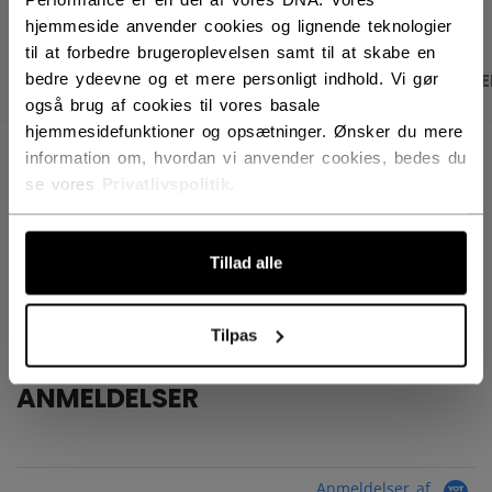
hjemmeside anvender cookies og lignende teknologier
til at forbedre brugeroplevelsen samt til at skabe en
bedre ydeevne og et mere personligt indhold. Vi gør
PRODUKTBILLEDER
SPECIFIKATIONER
ANME
også brug af cookies til vores basale
hjemmesidefunktioner og opsætninger. Ønsker du mere
information om, hvordan vi anvender cookies, bedes du
SPECIFIKATIONER
se vores
Privatlivspolitik
.
ID
TSS2TA-YT
AGE GROUP
Youth
Tillad alle
COLLECTION
Team
Tilpas
ANMELDELSER
Anmeldelser af