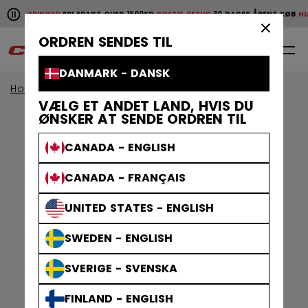
Pause the horizontal scroll animation.
E LEVERINGER
FRI FRAGT OVER 1600KR
GRATIS RETUR
30 DAGES ÅBENT KØB
HURT
Hurtige leveringer
Fri fragt over 1600kr
Gratis retur
30 da
×
ORDREN SENDES TIL
0
DA
DANMARK - DANSK
Home
Klæder
Herre
træningstøj
VÆLG ET ANDET LAND, HVIS DU
ØNSKER AT SENDE ORDREN TIL
CANADA - ENGLISH
CANADA - FRANÇAIS
UNITED STATES - ENGLISH
SWEDEN - ENGLISH
SVERIGE - SVENSKA
FINLAND - ENGLISH