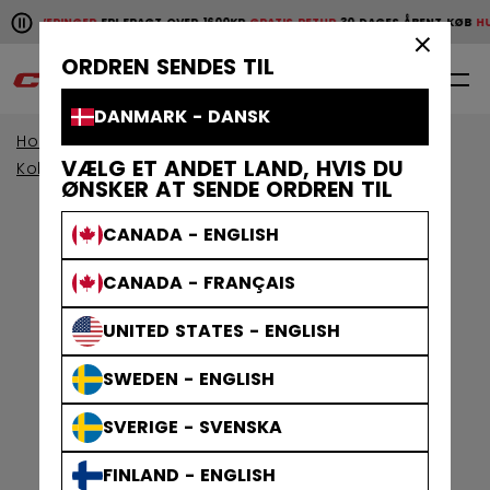
Pause the horizontal scroll animation.
E LEVERINGER
FRI FRAGT OVER 1600KR
GRATIS RETUR
30 DAGES ÅBENT KØB
HURT
Hurtige leveringer
Fri fragt over 1600kr
Gratis retur
30 da
×
ORDREN SENDES TIL
0
DA
DANMARK - DANSK
Home
Målmand
VÆLG ET ANDET LAND, HVIS DU
Kollektioner Målvaktsudstyr
Axis
ØNSKER AT SENDE ORDREN TIL
CANADA - ENGLISH
CANADA - FRANÇAIS
UNITED STATES - ENGLISH
SWEDEN - ENGLISH
SVERIGE - SVENSKA
FINLAND - ENGLISH