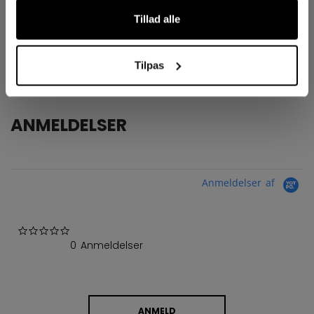
ID
GMAF9-IN
Tillad alle
AGE GROUP
Intermediate
COLLECTION
Axis
Tilpas
ANMELDELSER
Anmeldelser af
0.0 star rating
0 Anmeldelser
ANMELD