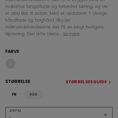
maksimal fangstflade og forbedret lukning, og de
er altid klar til action. Med et opdateret T-design,
håndflade og baghånd tilbyder
målmandshandskerne Axis F9 en langt hurtigere
tilpasning. Den lette Liteco...
Se mere
FARVE
selected
STØRRELSE
STØRRELSESGUIDE
FR
REG
not.available
ANTAL