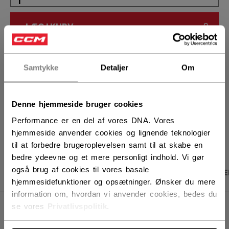
LÆG I KURV
FIND I BUTIK
Samtykke
Detaljer
Om
Leveringsvilkår
Gratis retur
Denne hjemmeside bruger cookies
Performance er en del af vores DNA. Vores
ÅBN SOCIALE D
hjemmeside anvender cookies og lignende teknologier
til at forbedre brugeroplevelsen samt til at skabe en
bedre ydeevne og et mere personligt indhold. Vi gør
også brug af cookies til vores basale
PRODUKTBILLEDER
SPECIFIKATIONER
ANME
hjemmesidefunktioner og opsætninger. Ønsker du mere
information om, hvordan vi anvender cookies, bedes du
se vores
Privatlivspolitik
.
SPECIFIKATIONER