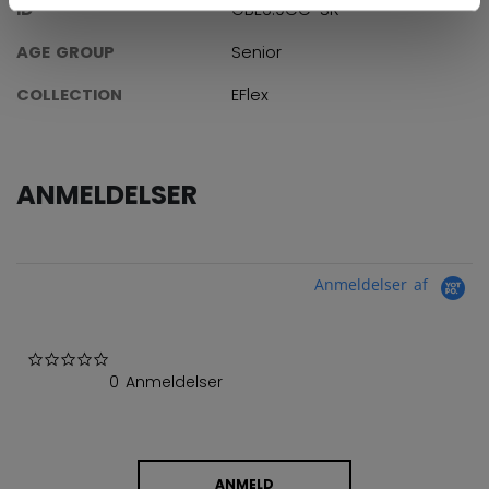
ID
GBE6.9CC-SR
AGE GROUP
Senior
COLLECTION
EFlex
ANMELDELSER
Anmeldelser af
0.0 star rating
0 Anmeldelser
ANMELD