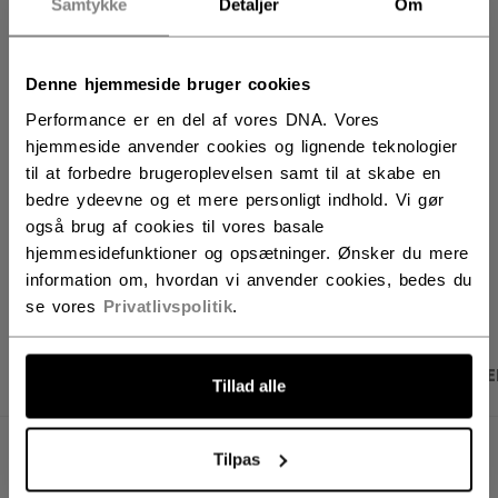
Samtykke
Detaljer
Om
LÆG I KURV
Denne hjemmeside bruger cookies
FIND I BUTIK
Performance er en del af vores DNA. Vores
hjemmeside anvender cookies og lignende teknologier
til at forbedre brugeroplevelsen samt til at skabe en
Leveringsvilkår
Gratis retur
bedre ydeevne og et mere personligt indhold. Vi gør
også brug af cookies til vores basale
hjemmesidefunktioner og opsætninger. Ønsker du mere
ÅBN SOCIALE D
information om, hvordan vi anvender cookies, bedes du
se vores
Privatlivspolitik
.
PRODUKTBILLEDER
SPECIFIKATIONER
ANME
Tillad alle
SPECIFIKATIONER
Tilpas