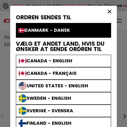
Pause the horizontal scroll animation.
E LEVERINGER
FRI FRAGT OVER 1600KR
GRATIS RETUR
30 DAGES ÅBENT KØB
HURT
Hurtige leveringer
Fri fragt over 1600kr
Gratis retur
30 da
×
ORDREN SENDES TIL
0
DA
DANMARK - DANSK
Home
Målmand
VÆLG ET ANDET LAND, HVIS DU
Kollektioner Målvaktsudstyr
EFLEX
ØNSKER AT SENDE ORDREN TIL
CANADA - ENGLISH
CANADA - FRANÇAIS
UNITED STATES - ENGLISH
SWEDEN - ENGLISH
SVERIGE - SVENSKA
FINLAND - ENGLISH