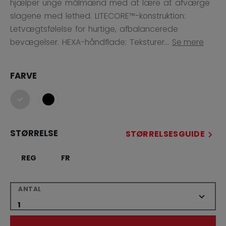
hjælper unge målmænd med at lære at afværge
slagene med lethed. LITECORE™-konstruktion:
Letvægtsfølelse for hurtige, afbalancerede
bevægelser. HEXA-håndflade: Teksturer...
Se mere
FARVE
selected
STØRRELSE
STØRRELSESGUIDE
REG
FR
ANTAL