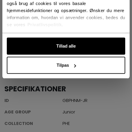
også brug af cookies til vores basale
hjemmesidefunktioner og opsætninger. Ønsker du mere
information om, hvordan vi anvender cookies, bedes du
se vores
Privatlivspolitik
.
CCM Phenom - goalie equipment designed
Tillad alle
specifically with young goalies in mind!
Tilpas
SPECIFIKATIONER
ID
GBPHNM-JR
AGE GROUP
Junior
COLLECTION
PHE