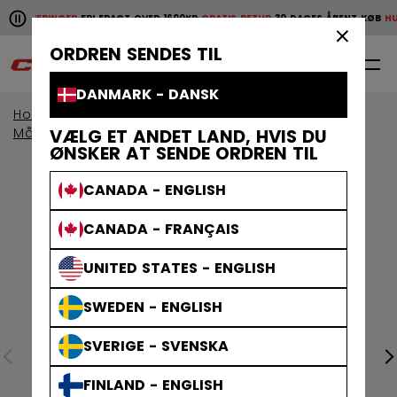
Pause the horizontal scroll animation.
E LEVERINGER
FRI FRAGT OVER 1600KR
GRATIS RETUR
30 DAGES ÅBENT KØB
HURT
Hurtige leveringer
Fri fragt over 1600kr
Gratis retur
30 da
×
ORDREN SENDES TIL
0
DA
DANMARK - DANSK
Home
Målmand
Målmandsbeskyttelse
Målmandshandsker & Blockers
VÆLG ET ANDET LAND, HVIS DU
ØNSKER AT SENDE ORDREN TIL
CANADA - ENGLISH
CANADA - FRANÇAIS
UNITED STATES - ENGLISH
SWEDEN - ENGLISH
SVERIGE - SVENSKA
FINLAND - ENGLISH