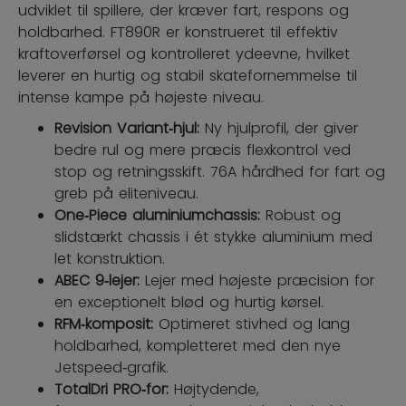
udviklet til spillere, der kræver fart, respons og
holdbarhed. FT890R er konstrueret til effektiv
kraftoverførsel og kontrolleret ydeevne, hvilket
leverer en hurtig og stabil skatefornemmelse til
intense kampe på højeste niveau.
Revision Variant‑hjul:
Ny hjulprofil, der giver
bedre rul og mere præcis flexkontrol ved
stop og retningsskift. 76A hårdhed for fart og
greb på eliteniveau.
One‑Piece aluminiumchassis:
Robust og
slidstærkt chassis i ét stykke aluminium med
let konstruktion.
ABEC 9‑lejer:
Lejer med højeste præcision for
en exceptionelt blød og hurtig kørsel.
RFM‑komposit:
Optimeret stivhed og lang
holdbarhed, kompletteret med den nye
Jetspeed‑grafik.
TotalDri PRO‑for:
Højtydende,