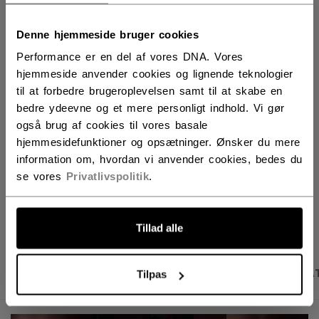
ANTAL
Denne hjemmeside bruger cookies
Performance er en del af vores DNA. Vores
LÆG I KURV
hjemmeside anvender cookies og lignende teknologier
til at forbedre brugeroplevelsen samt til at skabe en
FIND I BUTIK
bedre ydeevne og et mere personligt indhold. Vi gør
også brug af cookies til vores basale
hjemmesidefunktioner og opsætninger. Ønsker du mere
Leveringsvilkår
Gratis retur
information om, hvordan vi anvender cookies, bedes du
se vores
Privatlivspolitik
.
ÅBN SOCIALE D
Tillad alle
PRODUKTBILLEDER
BESKRIVELSE
SPECIFIKA
Tilpas