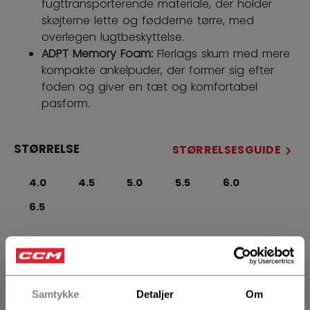
fugttransporterende materiale, der holder
skøjterne lette og fødderne tørre, med
overlegen lugtbeskyttelse.
ADPT Memory Foam:
Flerlags skum med mere
kompakte ankelpuder, der former sig efter
foden og giver en tæt og komfortabel
pasform.
STØRRELSE
STØRRELSESGUIDE
4.0
4.5
5.0
5.5
6.0
6.5
BREDDE
Regular
Samtykke
Detaljer
Om