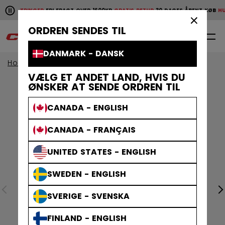
Pause the horizontal scroll animation.
 LEVERINGER
FRI FRAGT OVER 1600KR
GRATIS RETUR
30 DAGES ÅBENT KØB
HURTI
Hurtige leveringer
Fri fragt over 1600kr
Gratis retur
30 da
×
ORDREN SENDES TIL
0
DA
DANMARK - DANSK
Home
VÆLG ET ANDET LAND, HVIS DU
ØNSKER AT SENDE ORDREN TIL
CANADA - ENGLISH
CANADA - FRANÇAIS
UNITED STATES - ENGLISH
SWEDEN - ENGLISH
SVERIGE - SVENSKA
FINLAND - ENGLISH