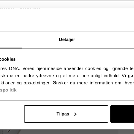
RWAY - ENGLISH
RGE - NORSK
Detaljer
cookies
res DNA. Vores hjemmeside anvender cookies og lignende tekno
t skabe en bedre ydeevne og et mere personligt indhold. Vi gør
ktioner og opsætninger. Ønsker du mere information om, hvor
vspolitik
.
Tilpas