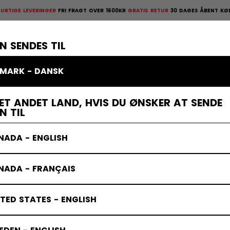
 LEVERINGER
FRI FRAGT OVER 1600KR
GRATIS RETUR
30 DAGES ÅBENT KØB
HURTI
ges åbent køb
×
TTELSESUDSTYR
MÅLMAND
KLÆDER
TILBEHØR
BANDY
UD
N SENDES TIL
MARK - DANSK
ET ANDET LAND, HVIS DU ØNSKER AT SENDE
N TIL
NADA - ENGLISH
NADA - FRANÇAIS
TED STATES - ENGLISH