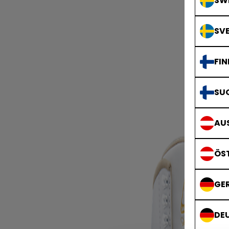
SWE
SVE
FIN
SU
AUS
ÖS
GE
DE