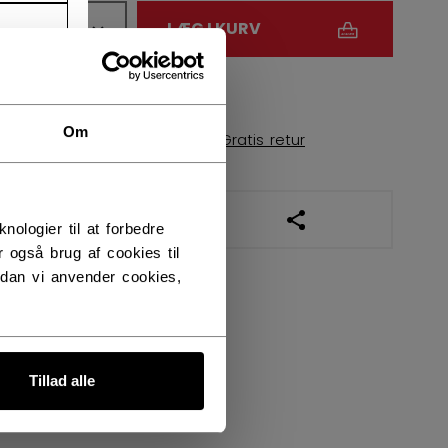
ANTAL
LÆG I KURV
FIND I BUTIK
Om
Leveringsvilkår
Gratis retur
ÅBN SOCIALE DELI
logier til at forbedre
 også brug af cookies til
dan vi anvender cookies,
Tillad alle