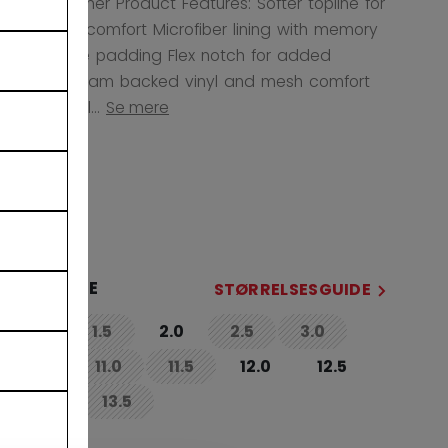
the ice! Other Product Features: Softer topline for
increased comfort Microfiber lining with memory
foam ankle padding Flex notch for added
flexibility Foam backed vinyl and mesh comfort
tongue Styl...
Se mere
FARVE
selected
STØRRELSE
STØRRELSESGUIDE
1.0
1.5
2.0
2.5
3.0
not.available
not.available
not.available
not.available
3.5
11.0
11.5
12.0
12.5
not.available
not.available
not.available
13.0
13.5
not.available