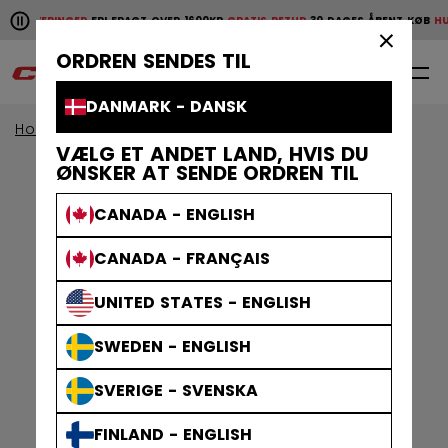
Pause the horizontal scroll animation.
E LEVERINGER
FRI FRAGT OVER 1600KR
GRATIS RETUR
30 DAGES ÅBENT KØB
HURT
Hurtige leveringer
Fri fragt over 1600kr
Gratis retur
30 da
×
ORDREN SENDES TIL
0
DA
DANMARK - DANSK
Home
Klæder
Gamewear
sokker
VÆLG ET ANDET LAND, HVIS DU
ØNSKER AT SENDE ORDREN TIL
CANADA - ENGLISH
CANADA - FRANÇAIS
UNITED STATES - ENGLISH
SWEDEN - ENGLISH
SVERIGE - SVENSKA
FINLAND - ENGLISH