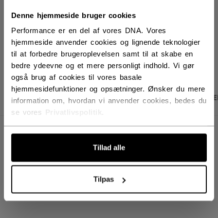
Leveringsvilkår
Gratis retur
Denne hjemmeside bruger cookies
Performance er en del af vores DNA. Vores
hjemmeside anvender cookies og lignende teknologier
ÅBN SOCIALE D
til at forbedre brugeroplevelsen samt til at skabe en
bedre ydeevne og et mere personligt indhold. Vi gør
også brug af cookies til vores basale
hjemmesidefunktioner og opsætninger. Ønsker du mere
PRODUKTBILLEDER
SPECIFIKATIONER
ANME
information om, hvordan vi anvender cookies, bedes du
se vores
Privatlivspolitik
.
SPECIFIKATIONER
Tillad alle
ID
SX7000-AD
AGE GROUP
Adult
Tilpas
COLLECTION
SEP