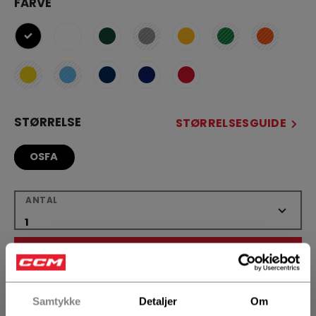
FARVE
selected
STØRRELSE
STØRRELSESGUIDE
OSFA
ANTAL
LÆG I KURV
FIND I BUTIK
Samtykke
Detaljer
Om