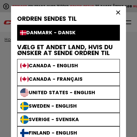
Pause the horizontal scroll animation.
GE LEVERINGER
FRI FRAGT OVER 1600KR
GRATIS RETUR
30 DAGES ÅBENT KØB
HUR
Hurtige leveringer
Fri fragt over 1600kr
Gratis retur
30 da
×
ORDREN SENDES TIL
0
DA
DANMARK - DANSK
Home
Klæder
Gamewear
sokker
VÆLG ET ANDET LAND, HVIS DU
ØNSKER AT SENDE ORDREN TIL
CANADA - ENGLISH
CANADA - FRANÇAIS
UNITED STATES - ENGLISH
SWEDEN - ENGLISH
SVERIGE - SVENSKA
FINLAND - ENGLISH