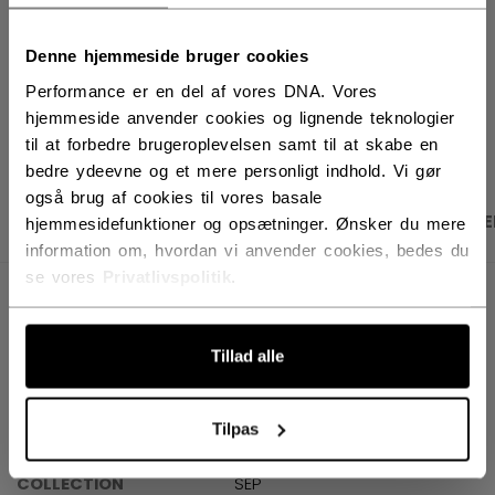
Leveringsvilkår
Gratis retur
Denne hjemmeside bruger cookies
Performance er en del af vores DNA. Vores
ÅBN SOCIALE D
hjemmeside anvender cookies og lignende teknologier
til at forbedre brugeroplevelsen samt til at skabe en
bedre ydeevne og et mere personligt indhold. Vi gør
også brug af cookies til vores basale
PRODUKTBILLEDER
SPECIFIKATIONER
ANME
hjemmesidefunktioner og opsætninger. Ønsker du mere
information om, hvordan vi anvender cookies, bedes du
se vores
Privatlivspolitik
.
SPECIFIKATIONER
ID
SX7000-AD
Tillad alle
SKU
191520679484
Tilpas
AGE GROUP
Adult
COLLECTION
SEP