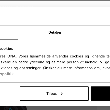
RWAY - ENGLISH
RGE - NORSK
Detaljer
cookies
res DNA. Vores hjemmeside anvender cookies og lignende tekno
t skabe en bedre ydeevne og et mere personligt indhold. Vi gør
ktioner og opsætninger. Ønsker du mere information om, hvor
vspolitik
.
Tilpas