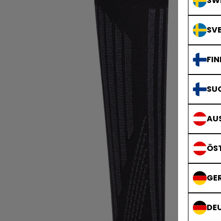
SWE
SVE
FIN
SU
AUS
ÖS
GE
DE