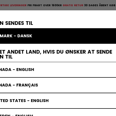
EVERINGER
FRI FRAGT OVER 1600KR
GRATIS RETUR
30 DAGES ÅBENT KØB
HURTIGE
ges åbent køb
×
TTELSESUDSTYR
MÅLMAND
KLÆDER
TILBEHØR
BANDY
UD
N SENDES TIL
MARK - DANSK
ET ANDET LAND, HVIS DU ØNSKER AT SENDE
N TIL
NADA - ENGLISH
NADA - FRANÇAIS
TED STATES - ENGLISH