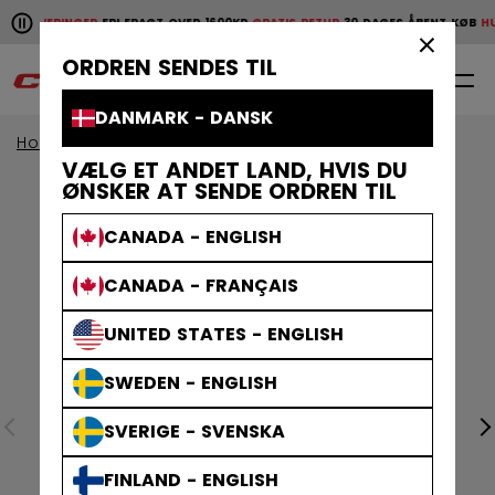
Pause the horizontal scroll animation.
GE LEVERINGER
FRI FRAGT OVER 1600KR
GRATIS RETUR
30 DAGES ÅBENT KØB
HUR
Hurtige leveringer
Fri fragt over 1600kr
Gratis retur
30 da
×
ORDREN SENDES TIL
0
DA
DANMARK - DANSK
Home
Tilbehør
Hockeytasker
VÆLG ET ANDET LAND, HVIS DU
ØNSKER AT SENDE ORDREN TIL
CANADA - ENGLISH
CANADA - FRANÇAIS
UNITED STATES - ENGLISH
SWEDEN - ENGLISH
SVERIGE - SVENSKA
FINLAND - ENGLISH