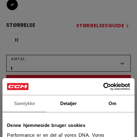
selected
STØRRELSE
STØRRELSESGUIDE
11
ANTAL
LÆG I KURV
FIND I BUTIK
Samtykke
Detaljer
Om
Leveringsvilkår
Gratis retur
Denne hjemmeside bruger cookies
Performance er en del af vores DNA. Vores