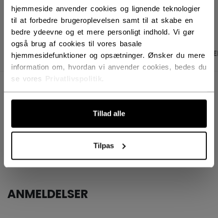
ÅBN SOCIALE D
hjemmeside anvender cookies og lignende teknologier
til at forbedre brugeroplevelsen samt til at skabe en
bedre ydeevne og et mere personligt indhold. Vi gør
også brug af cookies til vores basale
PRODUKTBILLEDER
SPECIFIKATIONER
ANME
hjemmesidefunktioner og opsætninger. Ønsker du mere
information om, hvordan vi anvender cookies, bedes du
se vores
Privatlivspolitik
.
SPECIFIKATIONER
ID
BSHOWR-NA
Tillad alle
AGE GROUP
N/A
Tilpas
COLLECTION
PBA
ANMELDELSER