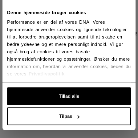
ÅBN SOCIALE D
Denne hjemmeside bruger cookies
Performance er en del af vores DNA. Vores
hjemmeside anvender cookies og lignende teknologier
PRODUKTBILLEDER
SPECIFIKATIONER
ANME
til at forbedre brugeroplevelsen samt til at skabe en
bedre ydeevne og et mere personligt indhold. Vi gør
også brug af cookies til vores basale
SPECIFIKATIONER
hjemmesidefunktioner og opsætninger. Ønsker du mere
information om, hvordan vi anvender cookies, bedes du
ID
BSKATE-NA
se vores
Privatlivspolitik
.
AGE GROUP
N/A
COLLECTION
PBA
Tillad alle
Tilpas
ANMELDELSER