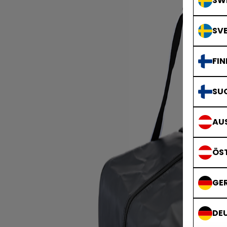
SWE
SVE
FIN
SU
AUS
ÖS
GE
DE