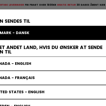
EVERINGER
FRI FRAGT OVER 1600KR
GRATIS RETUR
30 DAGES ÅBENT KØB
HURTIGE
ges åbent køb
×
TTELSESUDSTYR
MÅLMAND
KLÆDER
TILBEHØR
BANDY
UD
N SENDES TIL
MARK - DANSK
ET ANDET LAND, HVIS DU ØNSKER AT SENDE
N TIL
NADA - ENGLISH
NADA - FRANÇAIS
TED STATES - ENGLISH