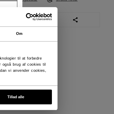
ÅBN SOCIALE DELI
Om
logier til at forbedre
 også brug af cookies til
dan vi anvender cookies,
Tillad alle