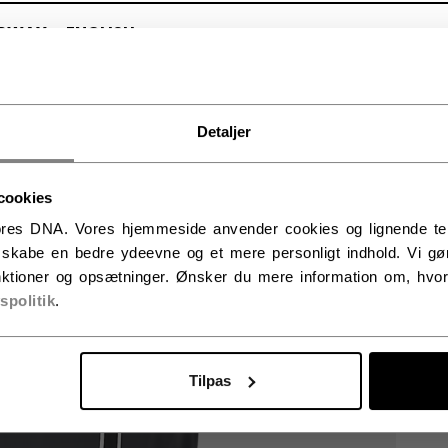
RWAY - ENGLISH
RGE - NORSK
Detaljer
cookies
res DNA. Vores hjemmeside anvender cookies og lignende tekno
t skabe en bedre ydeevne og et mere personligt indhold. Vi gør
ktioner og opsætninger. Ønsker du mere information om, hvor
vspolitik
.
Tilpas