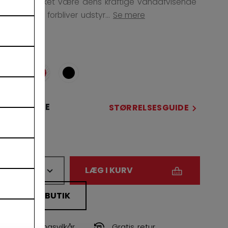
sikkert. Takket være dens kraftige vandafvisende
presenning forbliver udstyr...
Se mere
FARVE
STØRRELSE
STØRRELSESGUIDE
32
ANTAL
LÆG I KURV
FIND I BUTIK
Leveringsvilkår
Gratis retur