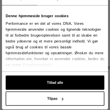
FIND I BUTIK
Denne hjemmeside bruger cookies
Performance er en del af vores DNA. Vores
Leveringsvilkår
Gratis retur
hjemmeside anvender cookies og lignende teknologier
til at forbedre brugeroplevelsen samt til at skabe en
bedre ydeevne og et mere personligt indhold. Vi gør
ÅBN SOCIALE D
også brug af cookies til vores basale
hjemmesidefunktioner og opsætninger. Ønsker du mere
information om, hvordan vi anvender cookies, bedes du
se vores
Privatlivspolitik
.
PRODUKTBILLEDER
SPECIFIKATIONER
ANME
Tillad alle
SPECIFIKATIONER
ID
BTPRO32-NA
Tilpas
SKU
191520674694