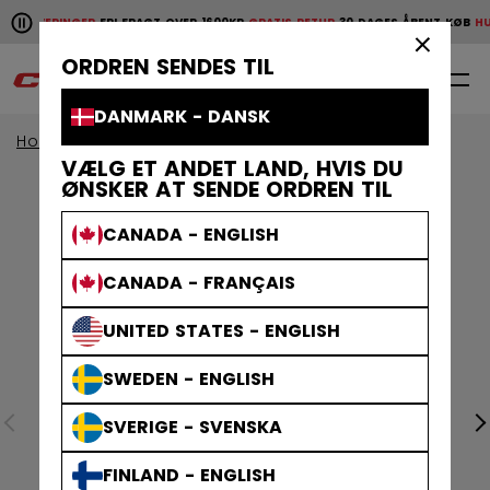
Pause the horizontal scroll animation.
E LEVERINGER
FRI FRAGT OVER 1600KR
GRATIS RETUR
30 DAGES ÅBENT KØB
HURT
Hurtige leveringer
Fri fragt over 1600kr
Gratis retur
30 da
×
ORDREN SENDES TIL
0
DA
DANMARK - DANSK
Home
Tilbehør
Hockeytasker
VÆLG ET ANDET LAND, HVIS DU
ØNSKER AT SENDE ORDREN TIL
CANADA - ENGLISH
CANADA - FRANÇAIS
UNITED STATES - ENGLISH
SWEDEN - ENGLISH
SVERIGE - SVENSKA
FINLAND - ENGLISH