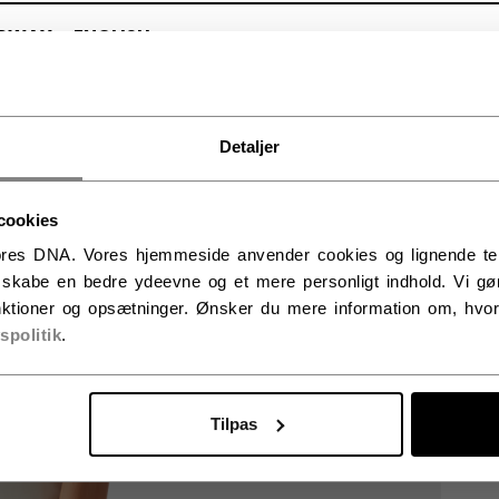
RWAY - ENGLISH
RGE - NORSK
Detaljer
cookies
res DNA. Vores hjemmeside anvender cookies og lignende tekno
t skabe en bedre ydeevne og et mere personligt indhold. Vi gør
ktioner og opsætninger. Ønsker du mere information om, hvor
vspolitik
.
Tilpas