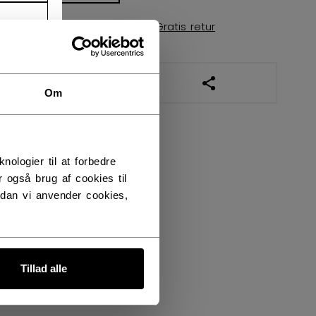
Leveringsvilkår
Gratis retur
ÅBN SOCIALE DELI
Om
logier til at forbedre
 også brug af cookies til
dan vi anvender cookies,
Tillad alle