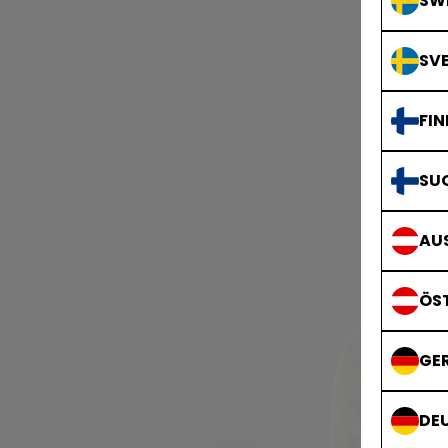
SWE
SVE
FIN
SU
AUS
ÖS
GE
DE