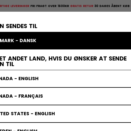
EVERINGER
FRI FRAGT OVER 1600KR
GRATIS RETUR
30 DAGES ÅBENT KØB
HURTIGE
ges åbent køb
×
TTELSESUDSTYR
MÅLMAND
KLÆDER
TILBEHØR
BANDY
UD
N SENDES TIL
MARK - DANSK
ET ANDET LAND, HVIS DU ØNSKER AT SENDE
N TIL
NADA - ENGLISH
NADA - FRANÇAIS
TED STATES - ENGLISH