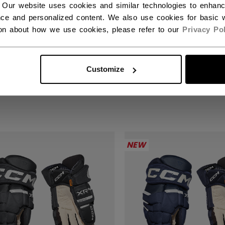
 Our website uses cookies and similar technologies to enhan
ce and personalized content. We also use cookies for basic w
ion about how we use cookies, please refer to our
Privacy Pol
KS XR GHOST
TACKS XR GHOST
DSCHUHE SENIOR
HANDSCHUHE SENI
Customize
90 €
289,90 €
NEW