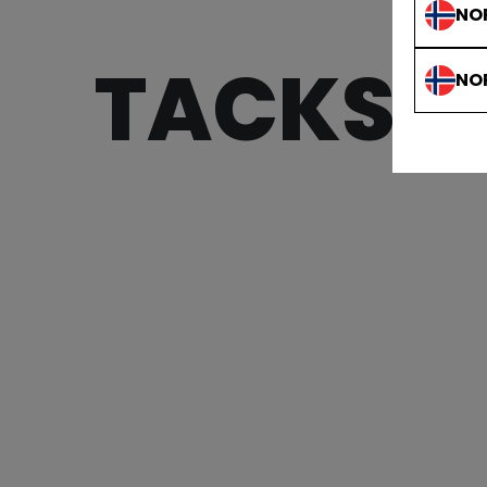
NO
TACKS 
NO