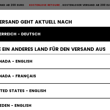
 EURO
KOSTENLOSE RETOURE
KOSTENLOSER VERSAND AB 200 EURO
KOSTENL
OURE
×
ME
SCHUTZAUSRÜSTUNG
TORWART
BEKLEIDUNG
ZUBEHÖR
VERSAND GEHT AKTUELL NACH
ERREICH - DEUTSCH
igen
Tacks Schutzausrustung
 EIN ANDERES LAND FÜR DEN VERSAND AUS
NADA - ENGLISH
NADA - FRANÇAIS
TED STATES - ENGLISH
DEN - ENGLISH