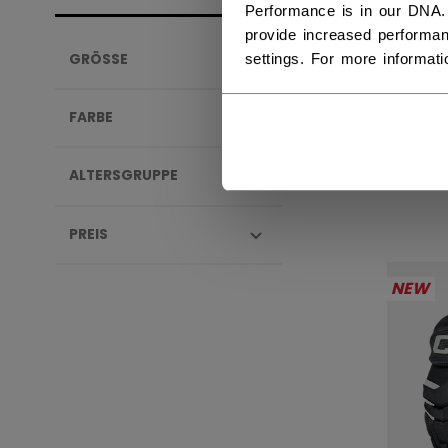
Performance is in our DNA.
provide increased performan
settings. For more informat
GRÖSSE
TAC
HAN
FARBE
289,
ALTERSGRUPPE
PREIS
NEW