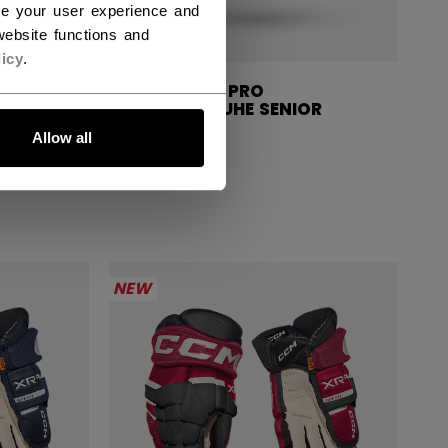
ce your user experience and
ebsite functions and
icy
.
TACKS XR PRO
OR
HANDSCHUHE SENIOR
Allow all
234,90 €
NEW