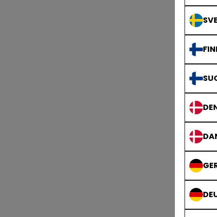
SVE
FIN
SU
DE
DA
GE
DE