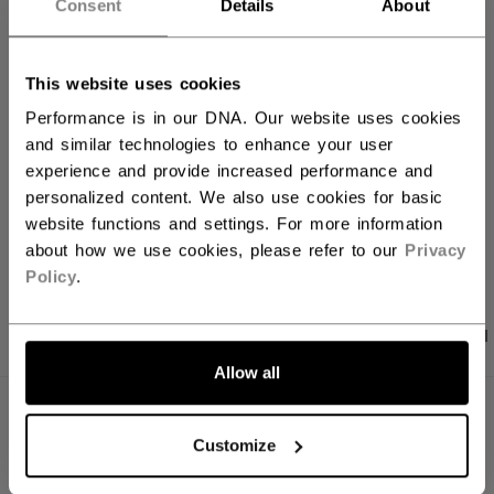
Consent
Details
About
FILIALVERFÜGBARKEIT
This website uses cookies
Versandbestimmungen
Performance is in our DNA. Our website uses cookies
Kostenfreie Rücksendungen
and similar technologies to enhance your user
experience and provide increased performance and
personalized content. We also use cookies for basic
website functions and settings. For more information
LINKS ZUM TEI
about how we use cookies, please refer to our
Privacy
Policy
.
PRODUKTFOTOS
ANGABEN
BEWERTUNGEN
Allow all
ANGABEN
Customize
ID
FQZ61A-AD