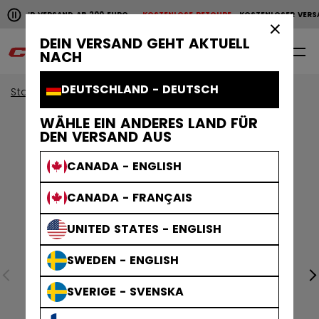
Horizontale Bildlaufanimation anhalten.
NLOSER VERSAND AB 200 EURO
KOSTENLOSE RETOURE
KOSTENLOSER VERSA
KOSTENLOSER VERSAND AB 200 EURO
KOSTENLOSE RET
×
DEIN VERSAND GEHT AKTUELL
0
DE
NACH
DEUTSCHLAND - DEUTSCH
Start
Bekleidung
WÄHLE EIN ANDERES LAND FÜR
DEN VERSAND AUS
CANADA - ENGLISH
CANADA - FRANÇAIS
UNITED STATES - ENGLISH
SWEDEN - ENGLISH
SVERIGE - SVENSKA