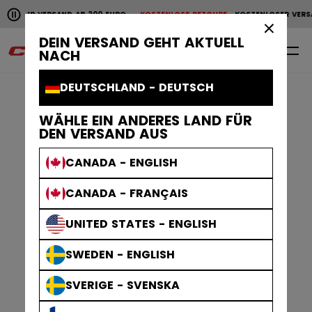
Horizontale Bildlaufanimation anhalten.
LOSER VERSAND AB 200 EURO
KOSTENLOSE RETOURE
KOSTENLOSER VERSA
KOSTENLOSER VERSAND AB 200 EURO
KOSTENLOSE RET
×
DEIN VERSAND GEHT AKTUELL
0
DE
NACH
DEUTSCHLAND - DEUTSCH
WÄHLE EIN ANDERES LAND FÜR
DEN VERSAND AUS
CANADA - ENGLISH
CANADA - FRANÇAIS
UNITED STATES - ENGLISH
SWEDEN - ENGLISH
SVERIGE - SVENSKA