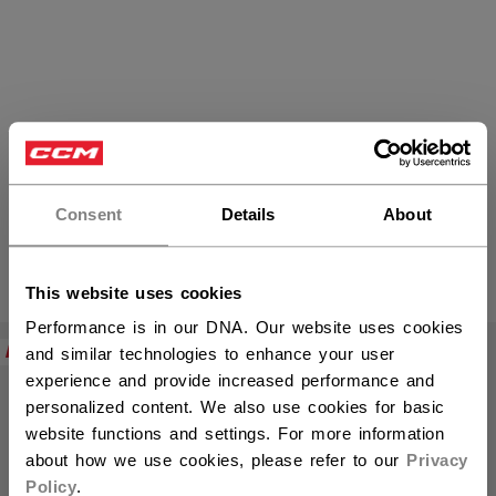
Junior Schlittschuhe
Consent
Details
About
PRODUKTE
(5)
This website uses cookies
Filte
Performance is in our DNA. Our website uses cookies
NEW
and similar technologies to enhance your user
experience and provide increased performance and
personalized content. We also use cookies for basic
website functions and settings. For more information
about how we use cookies, please refer to our
Privacy
Policy
.