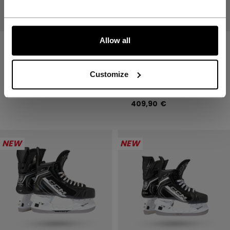
Allow all
VIZION
JETSPEED FT890
SCHLITTSCHUHE
SPIELER-
JUNIOR
SCHLITTSCHUHE
JUNIOR
Customize
579,90 €
409,90 €
NEW
NEW