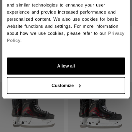
and similar technologies to enhance your user
experience and provide increased performance and
personalized content. We also use cookies for basic
website functions and settings. For more information
about how we use cookies, please refer to our
Privacy
VIZION
JETSPEED FT8
SCHLITTSCHUHE
PRO SPIELER-
Policy
.
INTERMEDIATE
SCHLITTSCHUHE
INTERMEDIATE
909,90 €
Allow all
909,90 €
Customize