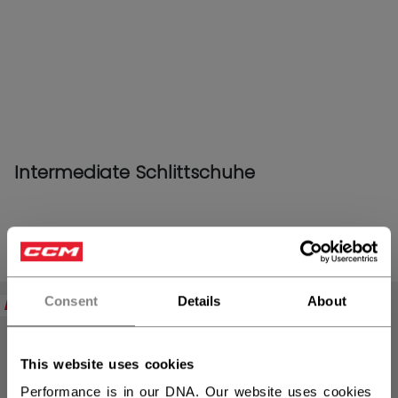
Intermediate Schlittschuhe
PRODUKTE
(14)
Filte
Consent
Details
About
NEW
This website uses cookies
Performance is in our DNA. Our website uses cookies