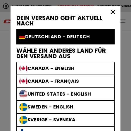
Horizontale Bildlaufanimation anhalten.
ER VERSAND AB 200 EURO
KOSTENLOSE RETOURE
KOSTENLOSER VERSAND 
KOSTENLOSER VERSAND AB 200 EURO
KOSTENLOSE RET
×
DEIN VERSAND GEHT AKTUELL
0
DE
NACH
DEUTSCHLAND - DEUTSCH
WÄHLE EIN ANDERES LAND FÜR
DEN VERSAND AUS
CANADA - ENGLISH
CANADA - FRANÇAIS
UNITED STATES - ENGLISH
SWEDEN - ENGLISH
SVERIGE - SVENSKA