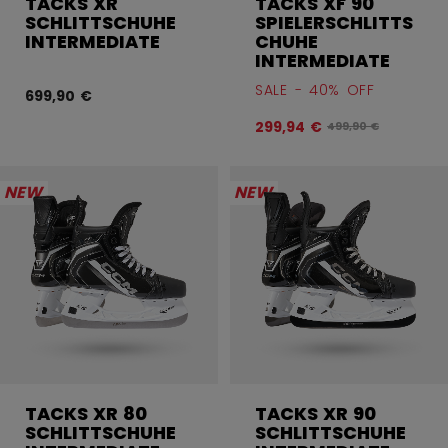
TACKS XR
TACKS XF 90
SCHLITTSCHUHE
SPIELERSCHLITTS
INTERMEDIATE
CHUHE
INTERMEDIATE
SALE - 40% OFF
699,90 €
299,94 €
Originalpreis vor R
499,90 €
NEW
NEW
TACKS XR 80
TACKS XR 90
SCHLITTSCHUHE
SCHLITTSCHUHE