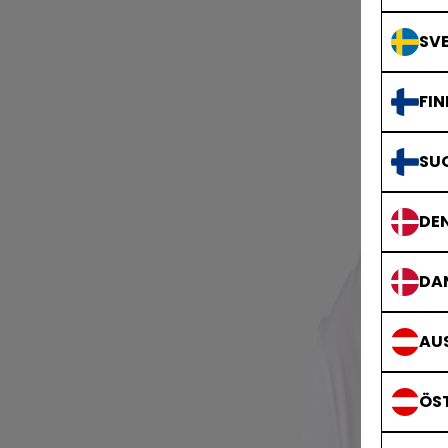
SVE
FIN
SU
DE
DA
AUS
ÖS