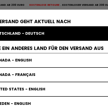
B 200 EURO
KOSTENLOSE RETOURE
KOSTENLOSER VERSAND AB 200 EURO
K
OURE
×
ME
SCHUTZAUSRÜSTUNG
TORWART
BEKLEIDUNG
ZUBEHÖR
VERSAND GEHT AKTUELL NACH
TSCHLAND - DEUTSCH
 EIN ANDERES LAND FÜR DEN VERSAND AUS
NADA - ENGLISH
NADA - FRANÇAIS
TED STATES - ENGLISH
DEN - ENGLISH