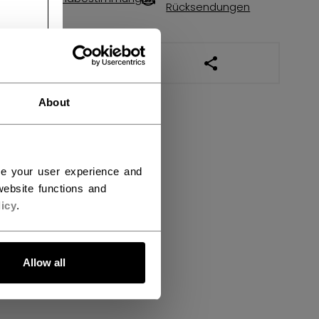
Rücksendungen
LINKS ZUM TEILEN
About
ce your user experience and
ebsite functions and
icy
.
Allow all