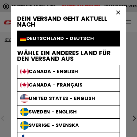
Horizontale Bildlaufanimation anhalten.
NLOSER VERSAND AB 200 EURO
KOSTENLOSE RETOURE
KOSTENLOSER VERS
KOSTENLOSER VERSAND AB 200 EURO
KOSTENLOSE RET
×
DEIN VERSAND GEHT AKTUELL
0
DE
NACH
DEUTSCHLAND - DEUTSCH
Start
Bekleidung
WÄHLE EIN ANDERES LAND FÜR
DEN VERSAND AUS
CANADA - ENGLISH
CANADA - FRANÇAIS
UNITED STATES - ENGLISH
SWEDEN - ENGLISH
SVERIGE - SVENSKA