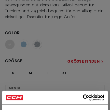
Bewegungen auf dem Platz. Stilvoll genug für
Turniere und zugleich bequem für den Alltag – ein
vielseitiges Essential für junge Golfer.
COLOR
ausgewählt
GRÖSSE
GRÖSSE FINDEN
S
M
L
XL
MENGE
IN DEN WARENKORB