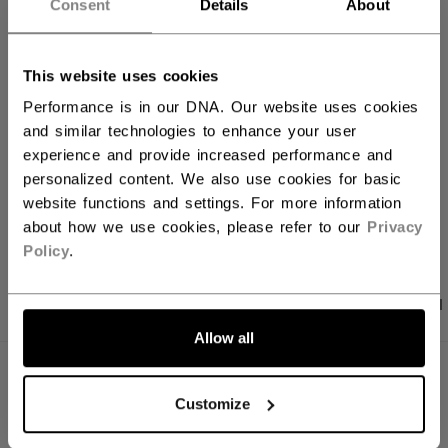
Consent
Details
About
FILIALVERFÜGBARKEIT
This website uses cookies
Versandbestimmungen
Performance is in our DNA. Our website uses cookies
Kostenfreie Rücksendungen
and similar technologies to enhance your user
experience and provide increased performance and
personalized content. We also use cookies for basic
website functions and settings. For more information
LINKS ZUM TEI
about how we use cookies, please refer to our
Privacy
Policy
.
PRODUKTFOTOS
ANGABEN
BEWERTUNGEN
Allow all
ANGABEN
Customize
ID
OSS64B-YT