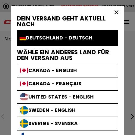
Horizontale Bildlaufanimation anhalten.
NLOSER VERSAND AB 200 EURO
KOSTENLOSE RETOURE
KOSTENLOSER VERS
KOSTENLOSER VERSAND AB 200 EURO
KOSTENLOSE RET
×
DEIN VERSAND GEHT AKTUELL
0
DE
NACH
DEUTSCHLAND - DEUTSCH
Start
Bekleidung
WÄHLE EIN ANDERES LAND FÜR
DEN VERSAND AUS
CANADA - ENGLISH
CANADA - FRANÇAIS
UNITED STATES - ENGLISH
SWEDEN - ENGLISH
SVERIGE - SVENSKA