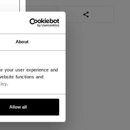
LINKS ZUM TEILEN
About
ce your user experience and
ebsite functions and
icy
.
Allow all