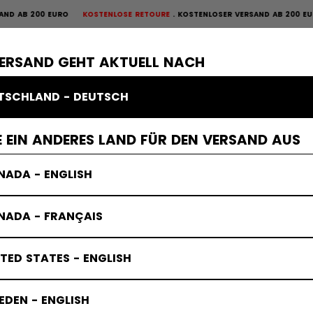
 200 EURO
KOSTENLOSE RETOURE
KOSTENLOSER VERSAND AB 200 EURO
KO
OURE
×
ME
SCHUTZAUSRÜSTUNG
TORWART
BEKLEIDUNG
ZUBEHÖR
VERSAND GEHT AKTUELL NACH
TSCHLAND - DEUTSCH
ung
 EIN ANDERES LAND FÜR DEN VERSAND AUS
NADA - ENGLISH
NADA - FRANÇAIS
TED STATES - ENGLISH
DEN - ENGLISH