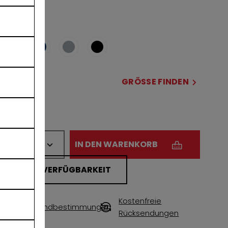
COLOR
ausgewählt
GRÖSSE
GRÖSSE FINDEN
OSFA
MENGE
IN DEN WARENKORB
FILIALVERFÜGBARKEIT
Kostenfreie
Versandbestimmungen
Rücksendungen