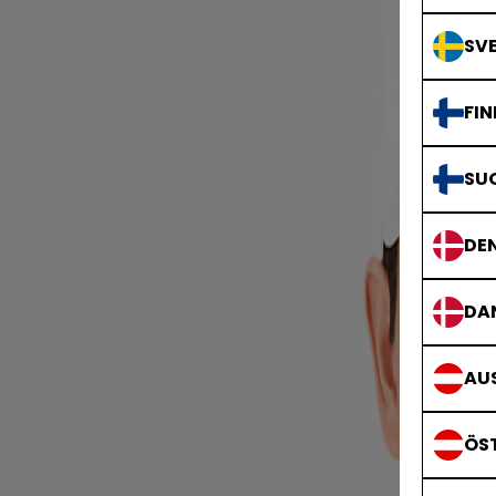
SVE
FIN
SU
DE
DA
AUS
ÖS