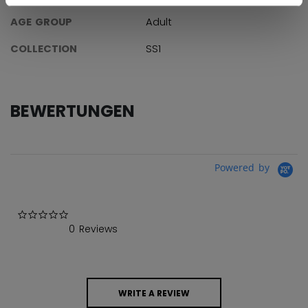
AGE GROUP
Adult
COLLECTION
SS1
BEWERTUNGEN
Powered by
0.0 star rating
0 Reviews
WRITE A REVIEW