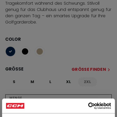
Tragekomfort während des Schwungs. Stilvoll
genug für das Clubhaus und entspannt genug für
den ganzen Tag – ein smartes Upgrade für Ihre
Golfgarderobe.
COLOR
ausgewählt
GRÖSSE
GRÖSSE FINDEN
S
M
L
XL
2XL
not.available
MENGE