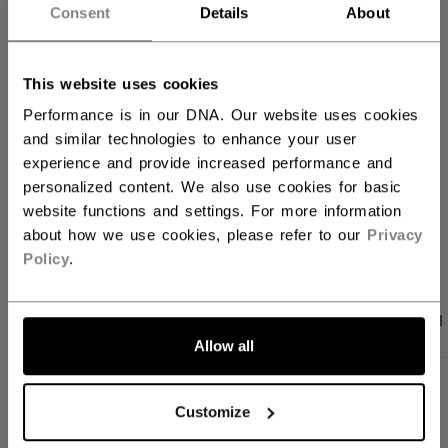
IN DEN WARENKORB
Consent
Details
About
FILIALVERFÜGBARKEIT
This website uses cookies
Performance is in our DNA. Our website uses cookies
Versandbestimmungen
and similar technologies to enhance your user
Kostenfreie Rücksendungen
experience and provide increased performance and
personalized content. We also use cookies for basic
website functions and settings. For more information
LINKS ZUM TEI
about how we use cookies, please refer to our
Privacy
Policy
.
PRODUKTFOTOS
ANGABEN
BEWERTUNGEN
Allow all
ANGABEN
Customize
ID
PTV64A-AD