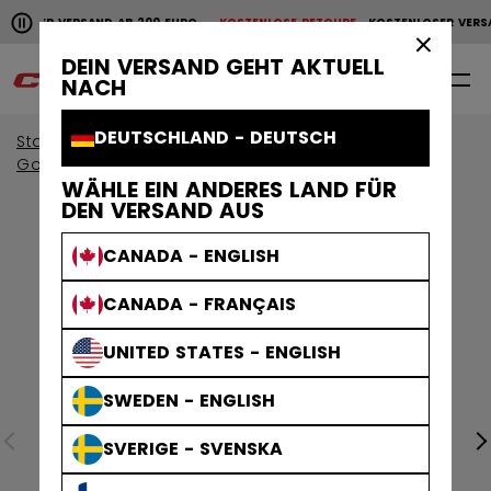
Horizontale Bildlaufanimation anhalten.
NLOSER VERSAND AB 200 EURO
KOSTENLOSE RETOURE
KOSTENLOSER VERSA
KOSTENLOSER VERSAND AB 200 EURO
KOSTENLOSE RET
×
DEIN VERSAND GEHT AKTUELL
0
DE
NACH
DEUTSCHLAND - DEUTSCH
Start
Bekleidung
Sammlungen
Golfbekleidung
WÄHLE EIN ANDERES LAND FÜR
DEN VERSAND AUS
CANADA - ENGLISH
CANADA - FRANÇAIS
UNITED STATES - ENGLISH
SWEDEN - ENGLISH
SVERIGE - SVENSKA