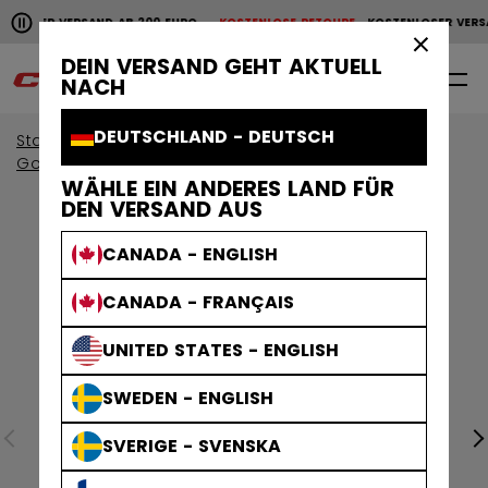
Horizontale Bildlaufanimation anhalten.
NLOSER VERSAND AB 200 EURO
KOSTENLOSE RETOURE
KOSTENLOSER VERS
KOSTENLOSER VERSAND AB 200 EURO
KOSTENLOSE RET
×
DEIN VERSAND GEHT AKTUELL
0
DE
NACH
DEUTSCHLAND - DEUTSCH
Start
Bekleidung
Sammlungen
Golfbekleidung
WÄHLE EIN ANDERES LAND FÜR
DEN VERSAND AUS
CANADA - ENGLISH
CANADA - FRANÇAIS
UNITED STATES - ENGLISH
SWEDEN - ENGLISH
SVERIGE - SVENSKA