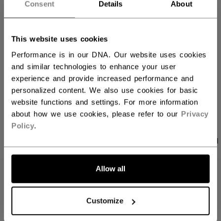
Consent
Details
About
FILIALVERFÜGBARKEIT
This website uses cookies
Versandbestimmungen
Performance is in our DNA. Our website uses cookies
Kostenfreie Rücksendungen
and similar technologies to enhance your user
experience and provide increased performance and
personalized content. We also use cookies for basic
LINKS ZUM TEI
website functions and settings. For more information
about how we use cookies, please refer to our
Privacy
Policy
.
PRODUKTFOTOS
ANGABEN
BEWERTUNGEN
Allow all
ANGABEN
ID
STV52B-AD
Customize
AGE GROUP
Adult