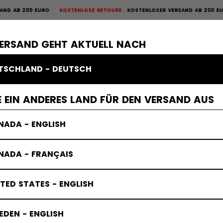
B 200 EURO
KOSTENLOSE RETOURE
KOSTENLOSER VERSAND AB 200 EURO
K
OURE
×
ME
SCHUTZAUSRÜSTUNG
TORWART
BEKLEIDUNG
ZUBEHÖR
VERSAND GEHT AKTUELL NACH
TSCHLAND - DEUTSCH
ung
 EIN ANDERES LAND FÜR DEN VERSAND AUS
NADA - ENGLISH
NADA - FRANÇAIS
TED STATES - ENGLISH
DEN - ENGLISH