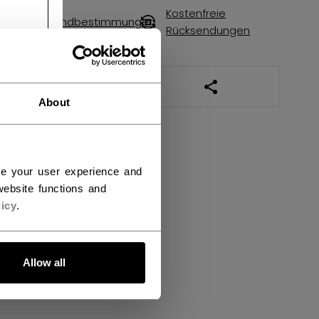
Kostenfreie
Versandbestimmungen
Rücksendungen
LINKS ZUM TEILEN
About
ce your user experience and
ebsite functions and
icy
.
Allow all