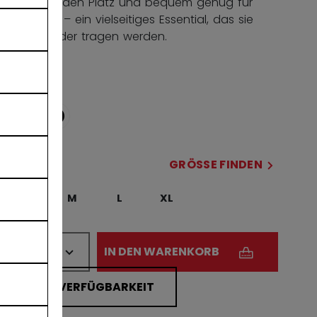
genug für den Platz und bequem genug für
den Alltag – ein vielseitiges Essential, das sie
immer wieder tragen werden.
COLOR
ausgewählt
GRÖSSE
GRÖSSE FINDEN
S
M
L
XL
MENGE
IN DEN WARENKORB
FILIALVERFÜGBARKEIT