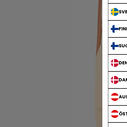
SVE
FIN
SU
DE
DA
AUS
ÖS