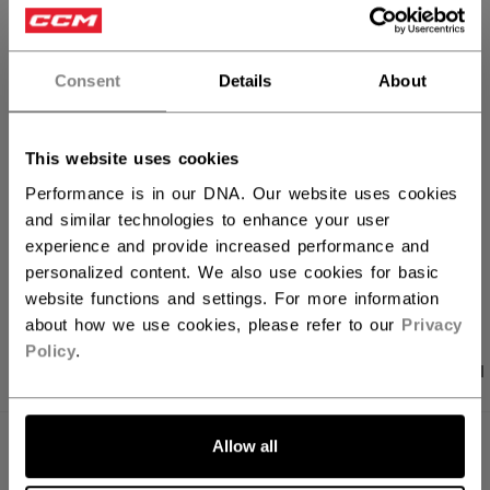
IN DEN WARENKORB
FILIALVERFÜGBARKEIT
Consent
Details
About
Versandbestimmungen
This website uses cookies
Kostenfreie Rücksendungen
Performance is in our DNA. Our website uses cookies
and similar technologies to enhance your user
experience and provide increased performance and
LINKS ZUM TEI
personalized content. We also use cookies for basic
website functions and settings. For more information
about how we use cookies, please refer to our
Privacy
Policy
.
PRODUKTFOTOS
ANGABEN
BEWERTUNGEN
Allow all
ANGABEN