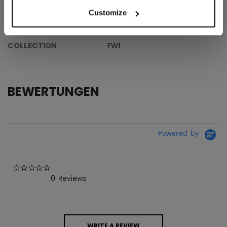
ID
TSS50A-AD
Customize
AGE GROUP
Adult
COLLECTION
FW1
BEWERTUNGEN
Powered by
0.0 star rating
0 Reviews
WRITE A REVIEW