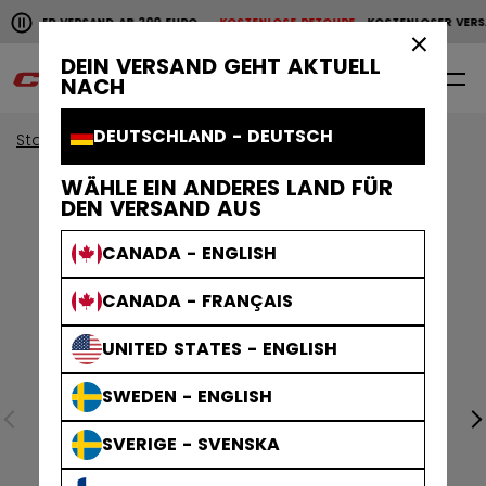
Horizontale Bildlaufanimation anhalten.
NLOSER VERSAND AB 200 EURO
KOSTENLOSE RETOURE
KOSTENLOSER VERS
KOSTENLOSER VERSAND AB 200 EURO
KOSTENLOSE RET
×
DEIN VERSAND GEHT AKTUELL
0
DE
NACH
DEUTSCHLAND - DEUTSCH
Start
Bekleidung
Sammlungen
Heritage
WÄHLE EIN ANDERES LAND FÜR
DEN VERSAND AUS
CANADA - ENGLISH
CANADA - FRANÇAIS
UNITED STATES - ENGLISH
SWEDEN - ENGLISH
SVERIGE - SVENSKA