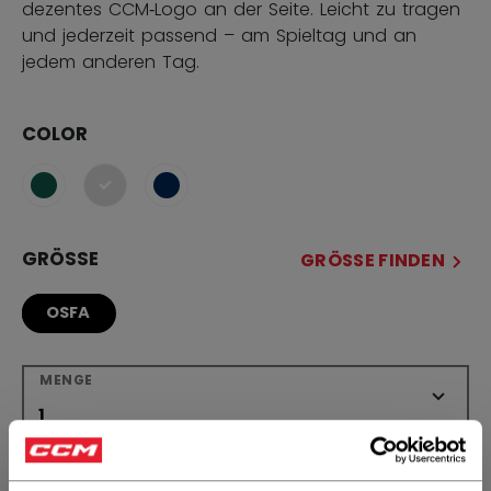
dezentes CCM‑Logo an der Seite. Leicht zu tragen
und jederzeit passend – am Spieltag und an
jedem anderen Tag.
COLOR
ausgewählt
GRÖSSE
GRÖSSE FINDEN
OSFA
MENGE
IN DEN WARENKORB