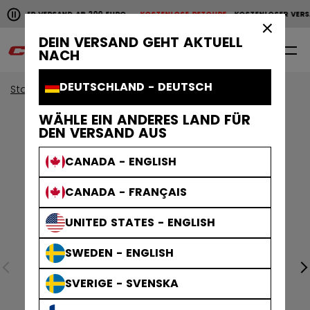
Horizontale Bildlaufanimation anhalten.
NLOSER VERSAND AB 200 EURO
KOSTENLOSE RETOURE
KOSTENLOSER VERS
KOSTENLOSER VERSAND AB 200 EURO
KOSTENLOSE RET
×
DEIN VERSAND GEHT AKTUELL
0
DE
NACH
DEUTSCHLAND - DEUTSCH
Start
Bekleidung
Sammlungen
Stripe
WÄHLE EIN ANDERES LAND FÜR
DEN VERSAND AUS
CANADA - ENGLISH
CANADA - FRANÇAIS
UNITED STATES - ENGLISH
SWEDEN - ENGLISH
SVERIGE - SVENSKA