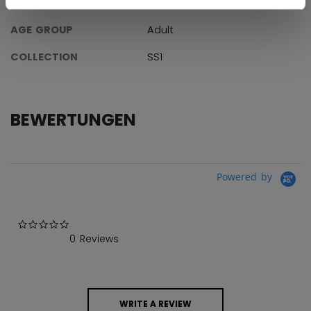
SKU
683978304280
AGE GROUP
Adult
COLLECTION
SS1
BEWERTUNGEN
Powered by
0.0 star rating
0 Reviews
WRITE A REVIEW