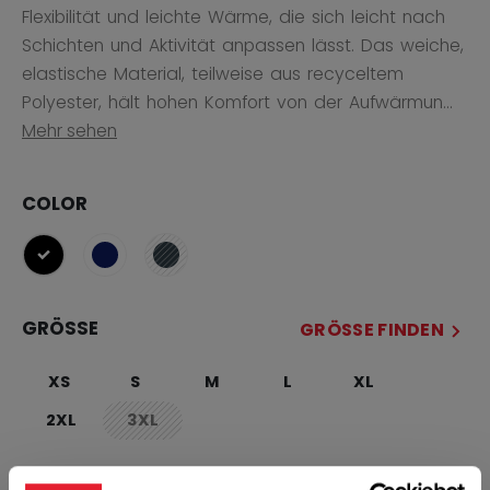
Flexibilität und leichte Wärme, die sich leicht nach
Schichten und Aktivität anpassen lässt. Das weiche,
elastische Material, teilweise aus recyceltem
Polyester, hält hohen Komfort von der Aufwärmun...
Mehr sehen
COLOR
ausgewählt
GRÖSSE
GRÖSSE FINDEN
XS
S
M
L
XL
2XL
3XL
not.available
MENGE