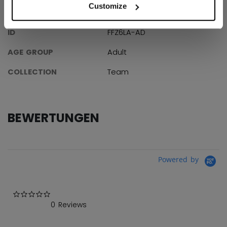
Customize
ANGABEN
ID
FFZ6LA-AD
AGE GROUP
Adult
COLLECTION
Team
BEWERTUNGEN
Powered by
0.0 star rating
0 Reviews