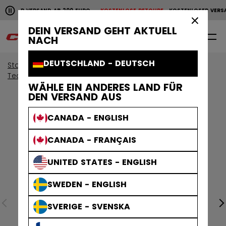
Horizontale Bildlaufanimation anhalten.
LOSER VERSAND AB 200 EURO
KOSTENLOSE RETOURE
KOSTENLOSER VERSA
KOSTENLOSER VERSAND AB 200 EURO
KOSTENLOSE RET
×
DEIN VERSAND GEHT AKTUELL
0
DE
NACH
DEUTSCHLAND - DEUTSCH
Start
Bekleidung
Sammlungen
Team & Training
WÄHLE EIN ANDERES LAND FÜR
DEN VERSAND AUS
CANADA - ENGLISH
CANADA - FRANÇAIS
UNITED STATES - ENGLISH
SWEDEN - ENGLISH
SVERIGE - SVENSKA