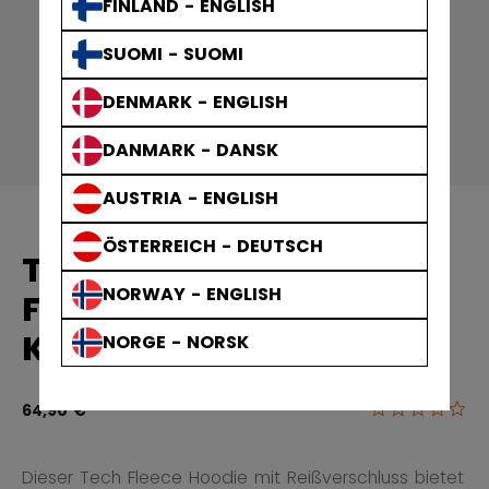
FINLAND - ENGLISH
SUOMI - SUOMI
DENMARK - ENGLISH
DANMARK - DANSK
AUSTRIA - ENGLISH
ÖSTERREICH - DEUTSCH
TEAM PREMIUM TECH
NORWAY - ENGLISH
FLEECE ZIP HOODIE
KAPUZENPULLOVER
NORGE - NORSK
0.0
3,4 von 5 Ku
64,90 €
Dieser Tech Fleece Hoodie mit Reißverschluss bietet