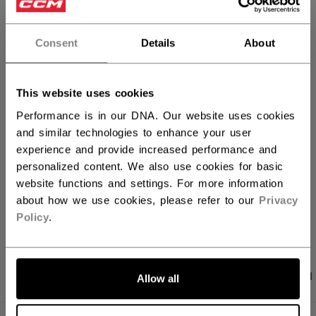
Consent
Details
About
IN DEN WARENKORB
FILIALVERFÜGBARKEIT
This website uses cookies
Performance is in our DNA. Our website uses cookies
and similar technologies to enhance your user
Versandbestimmungen
experience and provide increased performance and
Kostenfreie Rücksendungen
personalized content. We also use cookies for basic
website functions and settings. For more information
about how we use cookies, please refer to our
Privacy
LINKS ZUM TEI
Policy
.
PRODUKTFOTOS
ANGABEN
BEWERTUNGEN
Allow all