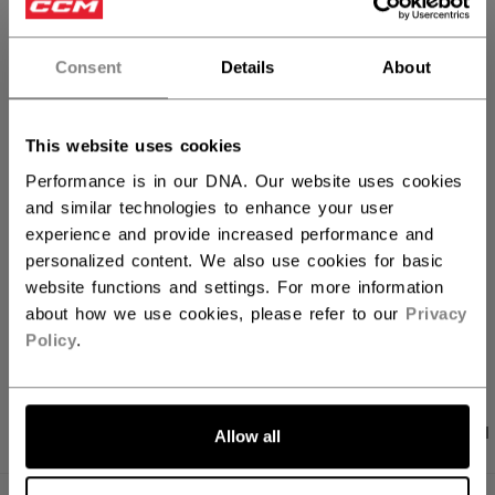
Consent
Details
About
IN DEN WARENKORB
FILIALVERFÜGBARKEIT
This website uses cookies
Performance is in our DNA. Our website uses cookies
and similar technologies to enhance your user
Versandbestimmungen
experience and provide increased performance and
Kostenfreie Rücksendungen
personalized content. We also use cookies for basic
website functions and settings. For more information
about how we use cookies, please refer to our
Privacy
LINKS ZUM TEI
Policy
.
PRODUKTFOTOS
ANGABEN
BEWERTUNGEN
Allow all