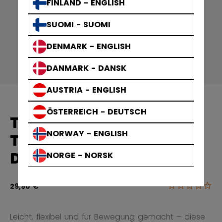
FINLAND - ENGLISH
SUOMI - SUOMI
DENMARK - ENGLISH
DANMARK - DANSK
AUSTRIA - ENGLISH
ÖSTERREICH - DEUTSCH
TEAM LIGHTWEIGHT
NORWAY - ENGLISH
TRAININGSSHORTS
DAMEN
NORGE - NORSK
0.0
4,8 von 5 Ku
29,90 €
Leicht, flexibel und für Bewegung gemacht – diese