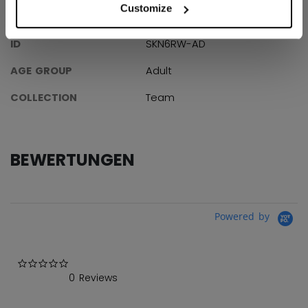
Customize
ANGABEN
ID
SKN6RW-AD
AGE GROUP
Adult
COLLECTION
Team
BEWERTUNGEN
Powered by
0.0 star rating
0 Reviews