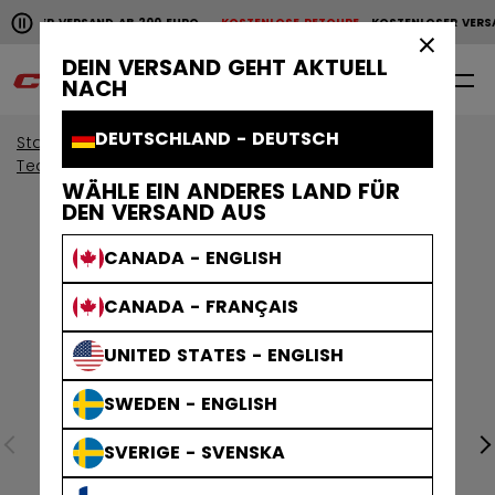
Horizontale Bildlaufanimation anhalten.
NLOSER VERSAND AB 200 EURO
KOSTENLOSE RETOURE
KOSTENLOSER VERSA
KOSTENLOSER VERSAND AB 200 EURO
KOSTENLOSE RET
×
DEIN VERSAND GEHT AKTUELL
0
DE
NACH
DEUTSCHLAND - DEUTSCH
Start
Bekleidung
Sammlungen
Team & Training
WÄHLE EIN ANDERES LAND FÜR
DEN VERSAND AUS
CANADA - ENGLISH
CANADA - FRANÇAIS
UNITED STATES - ENGLISH
SWEDEN - ENGLISH
SVERIGE - SVENSKA