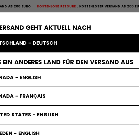
B 200 EURO
KOSTENLOSE RETOURE
KOSTENLOSER VERSAND AB 200 EURO
K
OURE
×
ME
SCHUTZAUSRÜSTUNG
TORWART
BEKLEIDUNG
ZUBEHÖR
VERSAND GEHT AKTUELL NACH
TSCHLAND - DEUTSCH
key
 EIN ANDERES LAND FÜR DEN VERSAND AUS
NADA - ENGLISH
NADA - FRANÇAIS
TED STATES - ENGLISH
DEN - ENGLISH