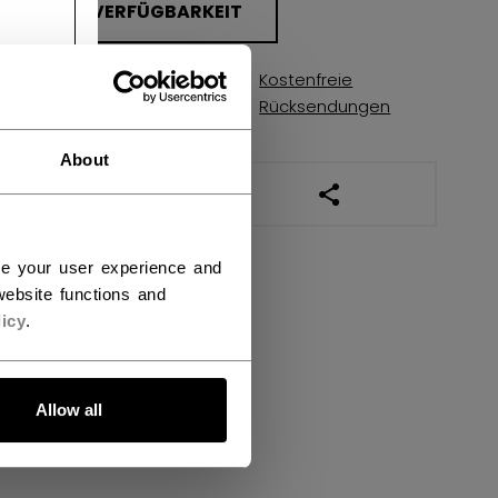
FILIALVERFÜGBARKEIT
Kostenfreie
Versandbestimmungen
Rücksendungen
About
LINKS ZUM TEILEN
ce your user experience and
ebsite functions and
icy
.
Allow all