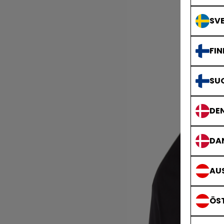
SVE
FIN
SU
DE
DA
AUS
ÖS