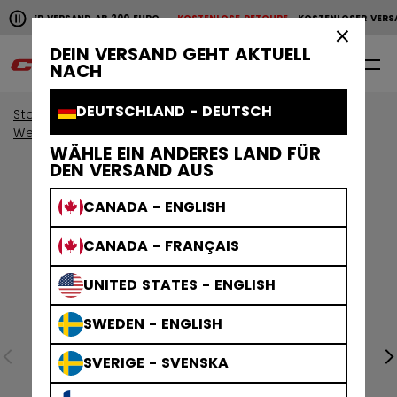
Horizontale Bildlaufanimation anhalten.
NLOSER VERSAND AB 200 EURO
KOSTENLOSE RETOURE
KOSTENLOSER VERSA
KOSTENLOSER VERSAND AB 200 EURO
KOSTENLOSE RET
×
DEIN VERSAND GEHT AKTUELL
0
DE
NACH
DEUTSCHLAND - DEUTSCH
Start
Bekleidung
Sammlungen
We Are Hockey
WÄHLE EIN ANDERES LAND FÜR
DEN VERSAND AUS
CANADA - ENGLISH
CANADA - FRANÇAIS
UNITED STATES - ENGLISH
SWEDEN - ENGLISH
SVERIGE - SVENSKA