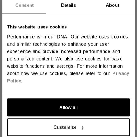
IN DEN WARENKORB
Consent
Details
About
FILIALVERFÜGBARKEIT
This website uses cookies
Performance is in our DNA. Our website uses cookies
Versandbestimmungen
and similar technologies to enhance your user
Kostenfreie Rücksendungen
experience and provide increased performance and
personalized content. We also use cookies for basic
website functions and settings. For more information
LINKS ZUM TEI
about how we use cookies, please refer to our
Privacy
Policy
.
PRODUKTFOTOS
ANGABEN
BEWERTUNGEN
Allow all
ANGABEN
Customize