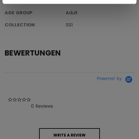
ID
TSS62A-AD
AGE GROUP
Adult
COLLECTION
SS1
BEWERTUNGEN
Powered by
0.0 star rating
0 Reviews
WRITE A REVIEW