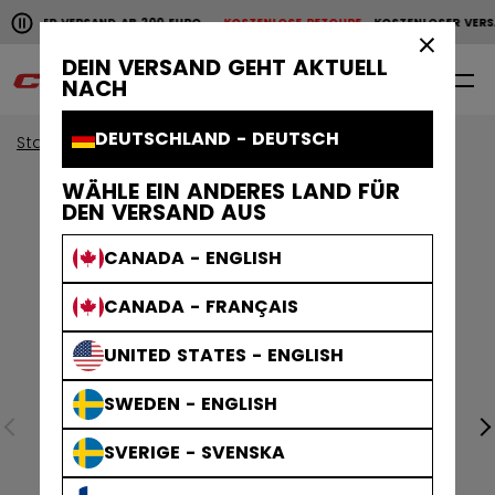
Horizontale Bildlaufanimation anhalten.
NLOSER VERSAND AB 200 EURO
KOSTENLOSE RETOURE
KOSTENLOSER VERS
KOSTENLOSER VERSAND AB 200 EURO
KOSTENLOSE RET
×
DEIN VERSAND GEHT AKTUELL
0
DE
NACH
DEUTSCHLAND - DEUTSCH
Start
Helme
Tacks Helme
WÄHLE EIN ANDERES LAND FÜR
DEN VERSAND AUS
CANADA - ENGLISH
CANADA - FRANÇAIS
UNITED STATES - ENGLISH
SWEDEN - ENGLISH
SVERIGE - SVENSKA