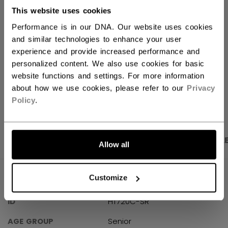
This website uses cookies
FINN I BUTIKK
Performance is in our DNA. Our website uses cookies
and similar technologies to enhance your user
experience and provide increased performance and
Fraktvilkår
Gratis returer
personalized content. We also use cookies for basic
website functions and settings. For more information
about how we use cookies, please refer to our
Privacy
ÅPNE SOSIALE 
Policy
.
PRODUKTBILDER
SPESIFIKASJONER
OMTAL
Allow all
SPESIFIKASJONER
Customize
ID
HT720C-SR
AGE GROUP
Senior