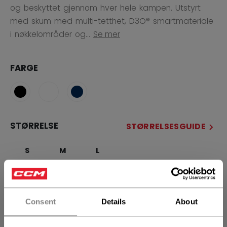
og beskyttet gjennom hver hele kampen. Utstyrt
med skum med multi-tetthet, D3O® smartmateriale
i nøkkelområder og...
Se mer
FARGE
STØRRELSE
STØRRELSESGUIDE
S
M
L
ANTALL
Consent
Details
About
LEGG I HANDLEKURV