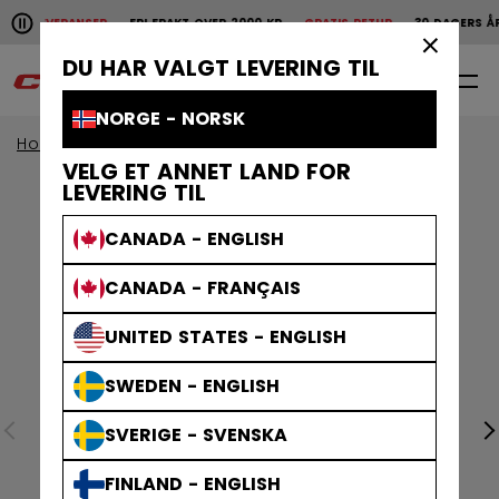
Pause the horizontal scroll animation.
SKE LEVERANSER
FRI FRAKT OVER 2000 KR
GRATIS RETUR
30 DAGERS ÅP
Raske leveranser
Fri frakt over 2000 kr
Gratis
×
DU HAR VALGT LEVERING TIL
0
NO
NORGE - NORSK
Home
Hjelmer
Tacks hjelmer
VELG ET ANNET LAND FOR
LEVERING TIL
CANADA - ENGLISH
CANADA - FRANÇAIS
UNITED STATES - ENGLISH
SWEDEN - ENGLISH
SVERIGE - SVENSKA
FINLAND - ENGLISH