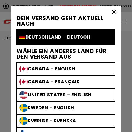
Horizontale Bildlaufanimation anhalten.
NLOSER VERSAND AB 200 EURO
KOSTENLOSE RETOURE
KOSTENLOSER VERS
KOSTENLOSER VERSAND AB 200 EURO
KOSTENLOSE RET
×
DEIN VERSAND GEHT AKTUELL
0
DE
NACH
DEUTSCHLAND - DEUTSCH
Start
Helme
Helmzubehör
WÄHLE EIN ANDERES LAND FÜR
DEN VERSAND AUS
CANADA - ENGLISH
CANADA - FRANÇAIS
UNITED STATES - ENGLISH
SWEDEN - ENGLISH
SVERIGE - SVENSKA