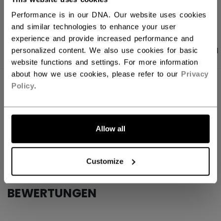
LINKS ZUM TEI
Performance is in our DNA. Our website uses cookies
and similar technologies to enhance your user
experience and provide increased performance and
PRODUKTFOTOS
ANGABEN
BEWERTUNGEN
personalized content. We also use cookies for basic
website functions and settings. For more information
about how we use cookies, please refer to our
Privacy
Policy
.
ANGABEN
ID
FMPRO-NA
AGE GROUP
N/A
Allow all
COLLECTION
Cage
Customize
BEWERTUNGEN