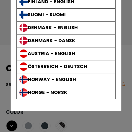
FINLAND - ENGLISH
SUOMI - SUOMI
DENMARK - ENGLISH
DANMARK - DANSK
AUSTRIA - ENGLISH
CAGE FM PRO CAGE
ÖSTERREICH - DEUTSCH
NORWAY - ENGLISH
0.0
3,7 von 5 Ku
89,90 €
NORGE - NORSK
COLOR
ausgewählt