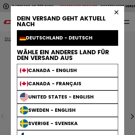
Horizontale Bildlaufanimation anhalten.
LOSER VERSAND AB 200 EURO
KOSTENLOSE RETOURE
KOSTENLOSER VERSA
KOSTENLOSER VERSAND AB 200 EURO
KOSTENLOSE RET
×
DEIN VERSAND GEHT AKTUELL
0
DE
NACH
DEUTSCHLAND - DEUTSCH
Start
Helme
Tacks Helme
WÄHLE EIN ANDERES LAND FÜR
DEN VERSAND AUS
CANADA - ENGLISH
CANADA - FRANÇAIS
UNITED STATES - ENGLISH
SWEDEN - ENGLISH
SVERIGE - SVENSKA