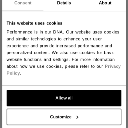
IN DEN WARENKORB
Consent
Details
About
FILIALVERFÜGBARKEIT
This website uses cookies
Versandbestimmungen
Performance is in our DNA. Our website uses cookies
and similar technologies to enhance your user
Kostenfreie Rücksendungen
experience and provide increased performance and
personalized content. We also use cookies for basic
website functions and settings. For more information
LINKS ZUM TEI
about how we use cookies, please refer to our
Privacy
Policy
.
PRODUKTFOTOS
ANGABEN
BEWERTUNGEN
Allow all
ANGABEN
Customize
ID
HT210C-SR