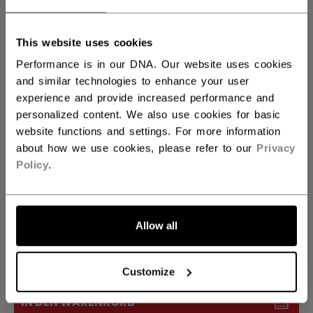
und Breite in einem einfachen Schritt
einstellen für eine individuelle, eng anliegende
Passform.
This website uses cookies
Performance is in our DNA. Our website uses cookies
and similar technologies to enhance your user
COLOR
experience and provide increased performance and
personalized content. We also use cookies for basic
ausgewählt
website functions and settings. For more information
about how we use cookies, please refer to our
Privacy
Policy
.
GRÖSSE
GRÖSSE FINDEN
OSFA
Allow all
MENGE
Customize
IN DEN WARENKORB