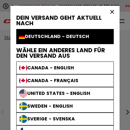
Horizontale Bildlaufanimation anhalten.
00 EURO
KOSTENLOSE RETOURE
KOSTENLOSER VERSAND AB 200 EURO
KOST
KOSTENLOSER VERSAND AB 200 EURO
KOSTENLOSE RET
×
DEIN VERSAND GEHT AKTUELL
0
DE
NACH
DEUTSCHLAND - DEUTSCH
Start
Helme
Tacks Helme
WÄHLE EIN ANDERES LAND FÜR
DEN VERSAND AUS
CANADA - ENGLISH
CANADA - FRANÇAIS
UNITED STATES - ENGLISH
SWEDEN - ENGLISH
SVERIGE - SVENSKA