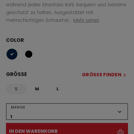
während jedes Einsatzes kühl, bequem und bestens
geschützt zu halten. Ausgestattet mit
mehrschichtigen Schaumst...
Mehr sehen
COLOR
ausgewählt
GRÖSSE
GRÖSSE FINDEN
S
M
L
not.available
MENGE
IN DEN WARENKORB