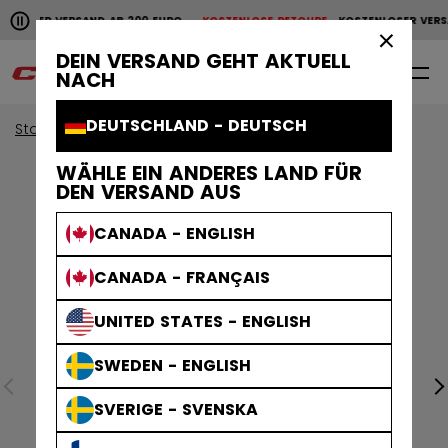
Horizontale Bildlaufanimation anhalten.
NLOSER VERSAND AB 200 EURO
KOSTENLOSE RETOURE
KOSTENLOSER VERS
KOSTENLOSER VERSAND AB 200 EURO
KOSTENLOSE RET
×
DEIN VERSAND GEHT AKTUELL
0
DE
NACH
DEUTSCHLAND - DEUTSCH
Start
Helme
Tacks Helme
WÄHLE EIN ANDERES LAND FÜR
DEN VERSAND AUS
CANADA - ENGLISH
CANADA - FRANÇAIS
UNITED STATES - ENGLISH
SWEDEN - ENGLISH
SVERIGE - SVENSKA