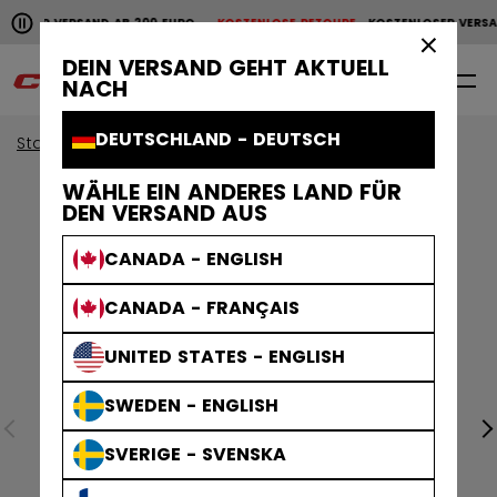
Horizontale Bildlaufanimation anhalten.
OSER VERSAND AB 200 EURO
KOSTENLOSE RETOURE
KOSTENLOSER VERSAN
KOSTENLOSER VERSAND AB 200 EURO
KOSTENLOSE RET
×
DEIN VERSAND GEHT AKTUELL
0
DE
NACH
DEUTSCHLAND - DEUTSCH
Start
Helme
Tacks Helme
WÄHLE EIN ANDERES LAND FÜR
DEN VERSAND AUS
CANADA - ENGLISH
CANADA - FRANÇAIS
UNITED STATES - ENGLISH
SWEDEN - ENGLISH
SVERIGE - SVENSKA