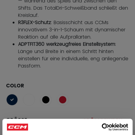
— während des Spiels und zwischen den
Shifts. Das TotalDri-Schweißband schließt den
Kreislauf.
R3FLEX-Schutz
: Basisschicht aus CCMs
innovativem 3-in-1-Schaum mit dynamischer
Reaktion auf alle Aufprallarten.
ADPTFIT360 werkzeugfreies Einstellsystem
:
Länge und Breite in einem Schritt hinten
einstellen für eine individuelle, eng anliegende
Passform.
COLOR
ausgewählt
GRÖSSE
GRÖSSE FINDEN
S
M
L