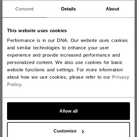
not.available
Consent
Details
About
MENGE
This website uses cookies
Performance is in our DNA. Our website uses cookies
IN DEN WARENKORB
and similar technologies to enhance your user
experience and provide increased performance and
FILIALVERFÜGBARKEIT
personalized content. We also use cookies for basic
website functions and settings. For more information
Versandbestimmungen
about how we use cookies, please refer to our
Privacy
Policy
.
Kostenfreie Rücksendungen
LINKS ZUM TEI
Allow all
Customize