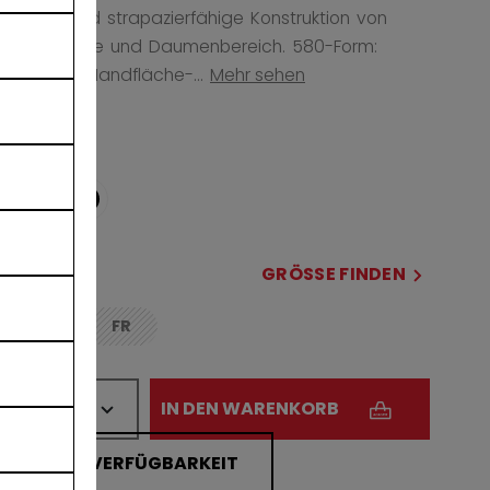
Leichte und strapazierfähige Konstruktion von
Manschette und Daumenbereich. 580-Form:
Finger-zu-Handfläche-...
Mehr sehen
COLOR
ausgewählt
GRÖSSE
GRÖSSE FINDEN
REG
FR
not.available
MENGE
IN DEN WARENKORB
FILIALVERFÜGBARKEIT