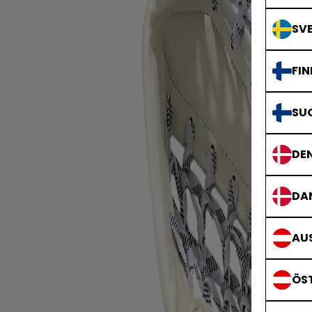
SVE
FIN
SU
DE
DA
AUS
ÖS