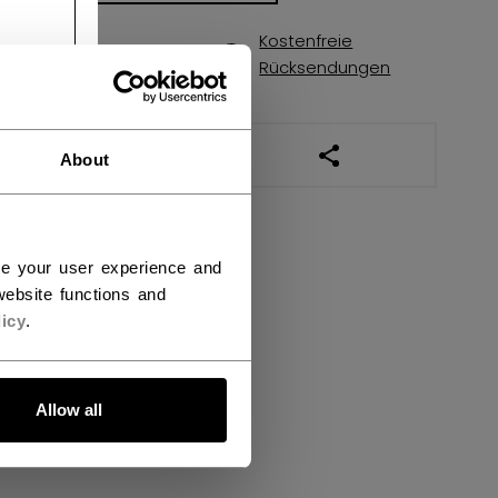
Kostenfreie
Versandbestimmungen
Rücksendungen
LINKS ZUM TEILEN
About
ce your user experience and
ebsite functions and
icy
.
Allow all