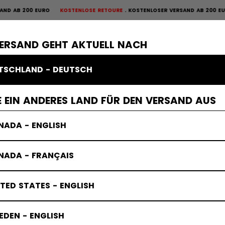
B 200 EURO
KOSTENLOSE RETOURE
KOSTENLOSER VERSAND AB 200 EURO
KO
OURE
×
ME
SCHUTZAUSRÜSTUNG
TORWART
BEKLEIDUNG
ZUBEHÖR
VERSAND GEHT AKTUELL NACH
TSCHLAND - DEUTSCH
 EIN ANDERES LAND FÜR DEN VERSAND AUS
NADA - ENGLISH
NADA - FRANÇAIS
TED STATES - ENGLISH
DEN - ENGLISH