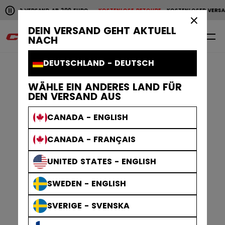
Horizontale Bildlaufanimation anhalten.
R VERSAND AB 200 EURO
KOSTENLOSE RETOURE
KOSTENLOSER VERSAND A
KOSTENLOSER VERSAND AB 200 EURO
KOSTENLOSE RET
×
DEIN VERSAND GEHT AKTUELL
0
DE
NACH
DEUTSCHLAND - DEUTSCH
WÄHLE EIN ANDERES LAND FÜR
DEN VERSAND AUS
CANADA - ENGLISH
CANADA - FRANÇAIS
UNITED STATES - ENGLISH
SWEDEN - ENGLISH
SVERIGE - SVENSKA