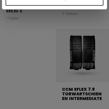
799,90 €
699,90 €
2 Farben
1 Farbe
CCM EFLEX 7.9
TORWARTSCHIEN
EN INTERMEDIATE