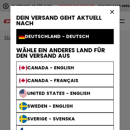
Horizontale Bildlaufanimation anhalten.
NLOSER VERSAND AB 200 EURO
KOSTENLOSE RETOURE
KOSTENLOSER VERS
KOSTENLOSER VERSAND AB 200 EURO
KOSTENLOSE RET
×
DEIN VERSAND GEHT AKTUELL
0
DE
NACH
DEUTSCHLAND - DEUTSCH
Start
Zubehör
WÄHLE EIN ANDERES LAND FÜR
DEN VERSAND AUS
CANADA - ENGLISH
CANADA - FRANÇAIS
UNITED STATES - ENGLISH
SWEDEN - ENGLISH
SVERIGE - SVENSKA