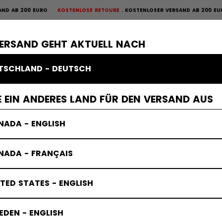
B 200 EURO
KOSTENLOSE RETOURE
KOSTENLOSER VERSAND AB 200 EURO
K
OURE
×
ME
SCHUTZAUSRÜSTUNG
TORWART
BEKLEIDUNG
ZUBEHÖR
VERSAND GEHT AKTUELL NACH
TSCHLAND - DEUTSCH
 EIN ANDERES LAND FÜR DEN VERSAND AUS
NADA - ENGLISH
NADA - FRANÇAIS
TED STATES - ENGLISH
DEN - ENGLISH