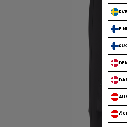
SVE
FIN
SU
DE
DA
AUS
ÖS