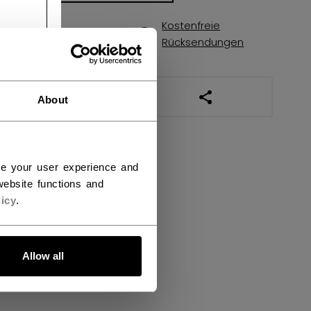
Kostenfreie
Versandbestimmungen
Rücksendungen
LINKS ZUM TEILEN
About
ce your user experience and
ebsite functions and
icy
.
Allow all