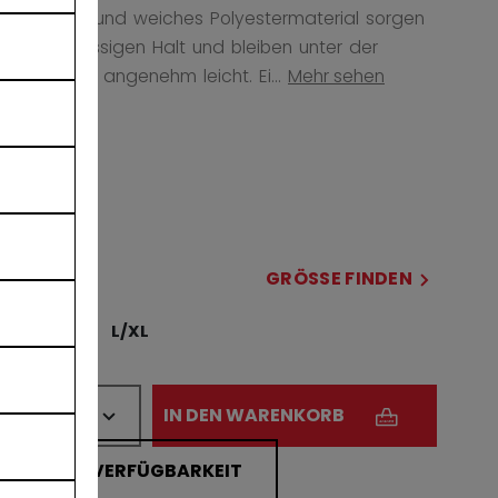
Tiefschutz und weiches Polyestermaterial sorgen
für zuverlässigen Halt und bleiben unter der
Ausrüstung angenehm leicht. Ei...
Mehr sehen
COLOR
ausgewählt
GRÖSSE
GRÖSSE FINDEN
S/M
L/XL
MENGE
IN DEN WARENKORB
FILIALVERFÜGBARKEIT