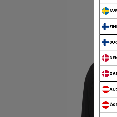
SVE
FIN
SU
DE
DA
AUS
ÖS