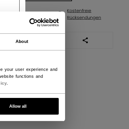
Kostenfreie
Versandbestimmungen
Rücksendungen
LINKS ZUM TEILEN
About
ce your user experience and
ebsite functions and
icy
.
Allow all