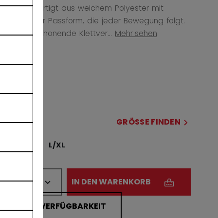
UKCA, gefertigt aus weichem Polyester mit
athletischer Passform, die jeder Bewegung folgt.
Der haarschonende Klettver...
Mehr sehen
COLOR
ausgewählt
GRÖSSE
GRÖSSE FINDEN
S/M
L/XL
MENGE
IN DEN WARENKORB
FILIALVERFÜGBARKEIT