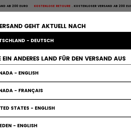
 AB 200 EURO
KOSTENLOSE RETOURE
KOSTENLOSER VERSAND AB 200 EUR
OURE
×
ME
SCHUTZAUSRÜSTUNG
TORWART
BEKLEIDUNG
ZUBEHÖR
VERSAND GEHT AKTUELL NACH
TSCHLAND - DEUTSCH
 EIN ANDERES LAND FÜR DEN VERSAND AUS
NADA - ENGLISH
NADA - FRANÇAIS
TED STATES - ENGLISH
DEN - ENGLISH