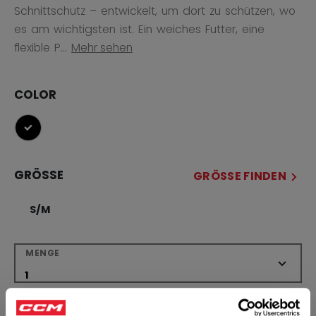
Schnittschutz – entwickelt, um dort zu schützen, wo
es am wichtigsten ist. Ein weiches Futter, eine
flexible P...
Mehr sehen
COLOR
ausgewählt
GRÖSSE
GRÖSSE FINDEN
S/M
MENGE
IN DEN WARENKORB