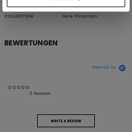
AGE GROUP
Junior
COLLECTION
Neck Protection
BEWERTUNGEN
Powered by
0.0 star rating
0 Reviews
WRITE A REVIEW