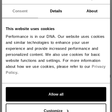
FILIALVERFÜGBARKEIT
Consent
Details
About
Versandbestimmungen
This website uses cookies
Kostenfreie Rücksendungen
Performance is in our DNA. Our website uses cookies
and similar technologies to enhance your user
experience and provide increased performance and
LINKS ZUM TEI
personalized content. We also use cookies for basic
website functions and settings. For more information
about how we use cookies, please refer to our
Privacy
Policy
.
PRODUKTFOTOS
ANGABEN
BEWERTUNGEN
Allow all
ANGABEN
ID
NGCCM26EU-JR
Customize