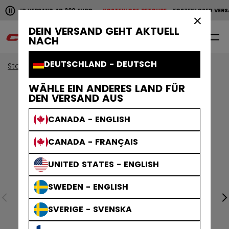
Horizontale Bildlaufanimation anhalten.
NLOSER VERSAND AB 200 EURO
KOSTENLOSE RETOURE
KOSTENLOSER VERS
KOSTENLOSER VERSAND AB 200 EURO
KOSTENLOSE RET
×
DEIN VERSAND GEHT AKTUELL
0
DE
NACH
DEUTSCHLAND - DEUTSCH
Start
Zubehör
WÄHLE EIN ANDERES LAND FÜR
DEN VERSAND AUS
CANADA - ENGLISH
CANADA - FRANÇAIS
UNITED STATES - ENGLISH
SWEDEN - ENGLISH
SVERIGE - SVENSKA