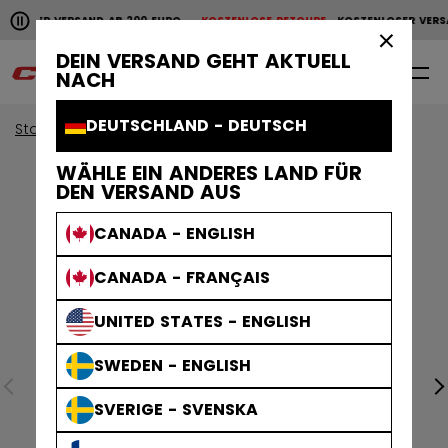
Horizontale Bildlaufanimation anhalten.
NLOSER VERSAND AB 200 EURO
KOSTENLOSE RETOURE
KOSTENLOSER VERSA
KOSTENLOSER VERSAND AB 200 EURO
KOSTENLOSE RET
×
DEIN VERSAND GEHT AKTUELL
0
DE
NACH
DEUTSCHLAND - DEUTSCH
Start
Zubehör
Eishockey Taschen
WÄHLE EIN ANDERES LAND FÜR
DEN VERSAND AUS
CANADA - ENGLISH
CANADA - FRANÇAIS
UNITED STATES - ENGLISH
SWEDEN - ENGLISH
SVERIGE - SVENSKA