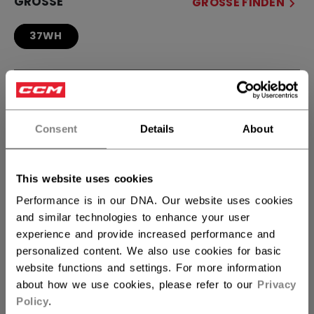
GRÖSSE
GRÖSSE FINDEN
37WH
MENGE
Consent
Details
About
IN DEN WARENKORB
FILIALVERFÜGBARKEIT
This website uses cookies
Performance is in our DNA. Our website uses cookies
Versandbestimmungen
and similar technologies to enhance your user
Kostenfreie Rücksendungen
experience and provide increased performance and
personalized content. We also use cookies for basic
website functions and settings. For more information
about how we use cookies, please refer to our
Privacy
LINKS ZUM TEI
Policy
.