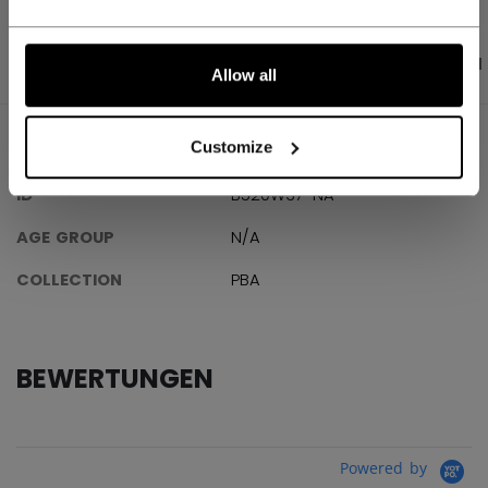
PRODUKTFOTOS
ANGABEN
BEWERTUNGEN
Allow all
ANGABEN
Customize
ID
B520W37-NA
AGE GROUP
N/A
COLLECTION
PBA
BEWERTUNGEN
Powered by