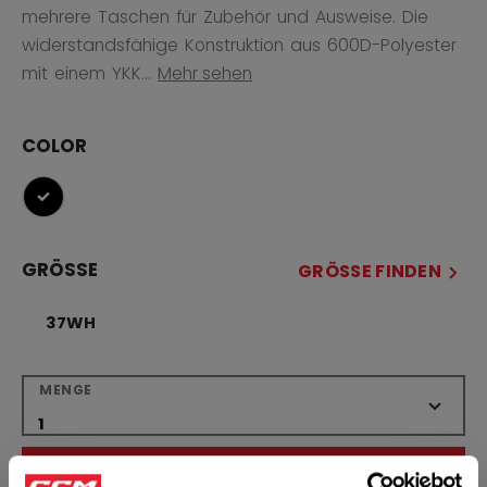
mehrere Taschen für Zubehör und Ausweise. Die
widerstandsfähige Konstruktion aus 600D-Polyester
mit einem YKK...
Mehr sehen
COLOR
ausgewählt
GRÖSSE
GRÖSSE FINDEN
37WH
MENGE
IN DEN WARENKORB