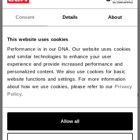
FILIALVERFÜGBARKEIT
Consent
Details
About
Versandbestimmungen
This website uses cookies
Kostenfreie Rücksendungen
Performance is in our DNA. Our website uses cookies
and similar technologies to enhance your user
experience and provide increased performance and
LINKS ZUM TEI
personalized content. We also use cookies for basic
website functions and settings. For more information
about how we use cookies, please refer to our
Privacy
Policy
.
PRODUKTFOTOS
ANGABEN
BEWERTUNGEN
ANGABEN
Allow all
ID
B5COREW37-NA