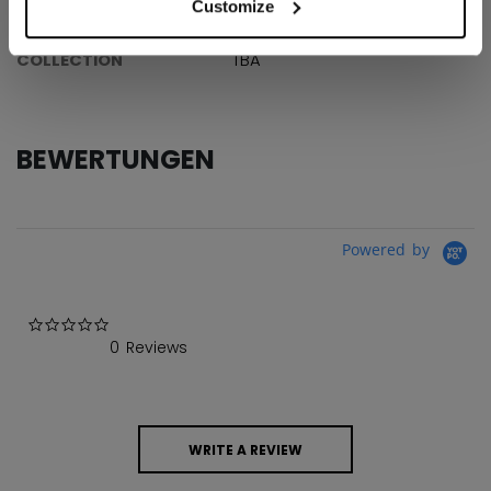
Customize
AGE GROUP
N/A
COLLECTION
TBA
BEWERTUNGEN
Powered by
0.0 star rating
0 Reviews
WRITE A REVIEW