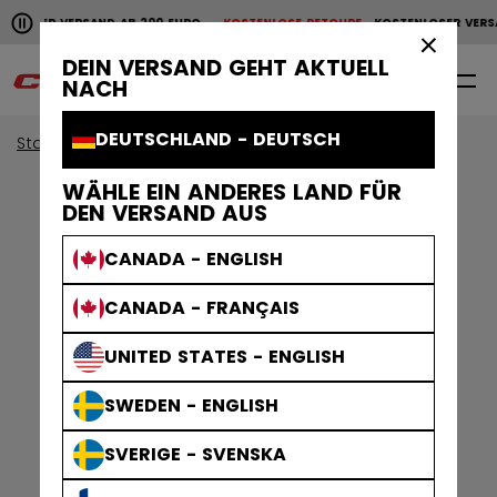
Horizontale Bildlaufanimation anhalten.
NLOSER VERSAND AB 200 EURO
KOSTENLOSE RETOURE
KOSTENLOSER VERS
KOSTENLOSER VERSAND AB 200 EURO
KOSTENLOSE RET
×
DEIN VERSAND GEHT AKTUELL
0
DE
NACH
DEUTSCHLAND - DEUTSCH
Start
Zubehör
Eishockey Taschen
WÄHLE EIN ANDERES LAND FÜR
DEN VERSAND AUS
CANADA - ENGLISH
CANADA - FRANÇAIS
UNITED STATES - ENGLISH
SWEDEN - ENGLISH
SVERIGE - SVENSKA