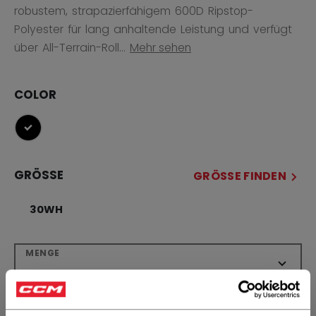
robustem, strapazierfähigem 600D Ripstop-
Polyester für lang anhaltende Leistung und verfügt
über All-Terrain-Roll...
Mehr sehen
COLOR
ausgewählt
GRÖSSE
GRÖSSE FINDEN
30WH
MENGE
IN DEN WARENKORB