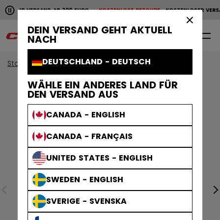
Horizontale Bildlaufanimation anhalten.
NLOSER VERSAND AB 200 EURO
KOSTENLOSE RETOURE
KOSTENLOSER VERS
KOSTENLOSER VERSAND AB 200 EURO
KOSTENLOSE RET
×
DEIN VERSAND GEHT AKTUELL
0
DE
NACH
DEUTSCHLAND - DEUTSCH
Start
Zubehör
Eishockey Taschen
WÄHLE EIN ANDERES LAND FÜR
DEN VERSAND AUS
CANADA - ENGLISH
CANADA - FRANÇAIS
UNITED STATES - ENGLISH
SWEDEN - ENGLISH
SVERIGE - SVENSKA