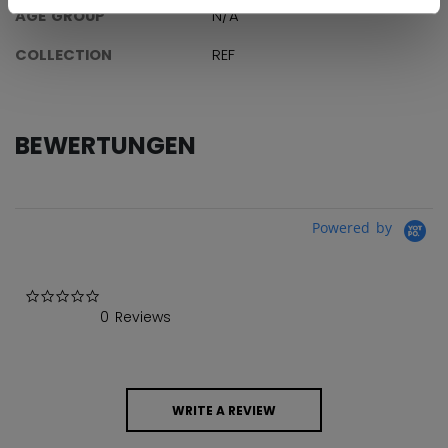
AGE GROUP
N/A
COLLECTION
REF
BEWERTUNGEN
Powered by
0.0 star rating
0 Reviews
WRITE A REVIEW