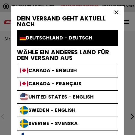
Horizontale Bildlaufanimation anhalten.
NLOSER VERSAND AB 200 EURO
KOSTENLOSE RETOURE
KOSTENLOSER VERS
KOSTENLOSER VERSAND AB 200 EURO
KOSTENLOSE RET
×
DEIN VERSAND GEHT AKTUELL
0
DE
NACH
DEUTSCHLAND - DEUTSCH
Start
Zubehör
Eishockey Taschen
WÄHLE EIN ANDERES LAND FÜR
DEN VERSAND AUS
CANADA - ENGLISH
CANADA - FRANÇAIS
UNITED STATES - ENGLISH
SWEDEN - ENGLISH
SVERIGE - SVENSKA