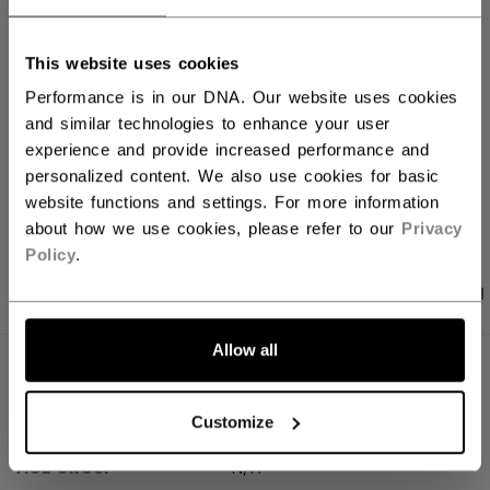
FILIALVERFÜGBARKEIT
This website uses cookies
Versandbestimmungen
Performance is in our DNA. Our website uses cookies
Kostenfreie Rücksendungen
and similar technologies to enhance your user
experience and provide increased performance and
personalized content. We also use cookies for basic
LINKS ZUM TEI
website functions and settings. For more information
about how we use cookies, please refer to our
Privacy
Policy
.
PRODUKTFOTOS
ANGABEN
BEWERTUNGEN
Allow all
ANGABEN
Customize
ID
BTPRO32-NA
AGE GROUP
N/A