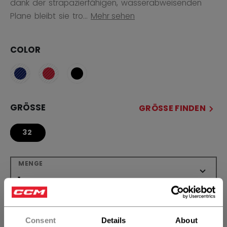
dank der strapazierfähigen, wasserabweisenden
Plane bleibt sie tro...
Mehr sehen
COLOR
GRÖSSE
GRÖSSE FINDEN
32
MENGE
IN DEN WARENKORB
Consent
Details
About