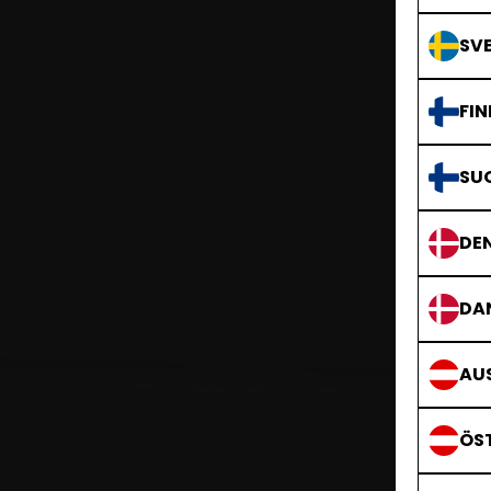
SVE
FIN
SU
DE
DA
AUS
ÖS