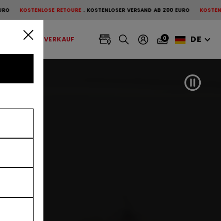
E RETOURE
KOSTENLOSER VERSAND AB 200 EURO
KOSTENLOSE RETOURE
K
DE
0
BANDY
AUSVERKAUF
Video 